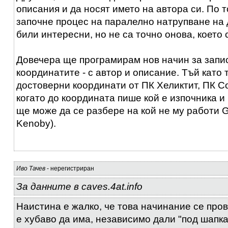
описания и да носят името на автора си. По 
започне процес на паралелно натрупване на 
били интересни, но не са точно онова, което
Довечера ще програмирам нов начин за запи
координатите - с автор и описание. Тъй като 
достоверни координати от ПК Хеликтит, ПК Со
когато до координата пише кой е изпочника и 
ще може да се разбере на кой не му работи G
Kenoby).
Иво Тачев
- нерегистриран
За данните в caves.4at.info
Наистина е жалко, че това начинание се пров
е хубаво да има, независимо дали "под шапк