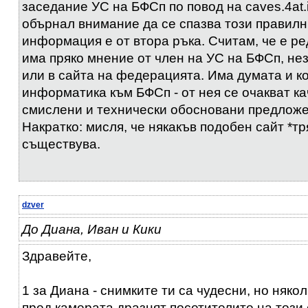
заседание УС на БФСп по повод на caves.4at
обърнал внимание да се спазва този правилн
информация е от втора ръка. Считам, че е ре
има пряко мнение от член на УС на БФСп, не
или в сайта на федерацията. Има думата и к
информатика към БФСп - от нея се очакват ка
смислени и технически обосновани предложе
Накратко: мисля, че някакъв подобен сайт *тр
съществува.
dzver
До Диана, Иван и Кики
Здравейте,
1 за Диана - снимките ти са чудесни, но няко
пред камерата дразнят посетителите на този 