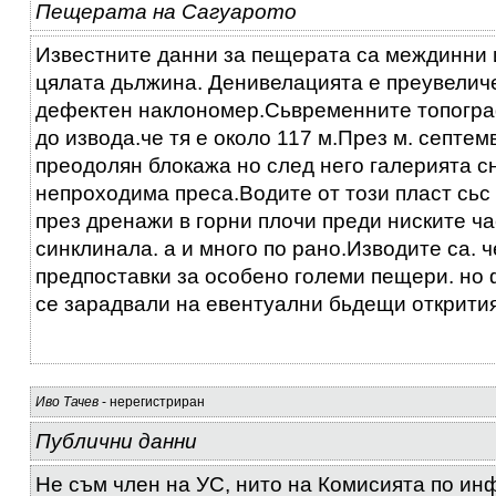
Пещерата на Сагуарото
Известните данни за пещерата са междинни 
цялата дьлжина. Денивелацията е преувелич
дефектен наклономер.Сьвременните топогра
до извода.че тя е около 117 м.През м. септем
преодолян блокажа но след него галерията с
непроходима преса.Водите от този пласт сьс 
през дренажи в горни плочи преди ниските ч
синклинала. а и много по рано.Изводите са. ч
предпоставки за особено големи пещери. но
се зарадвали на евентуални бьдещи открития
Иво Тачев
- нерегистриран
Публични данни
Не съм член на УС, нито на Комисията по ин