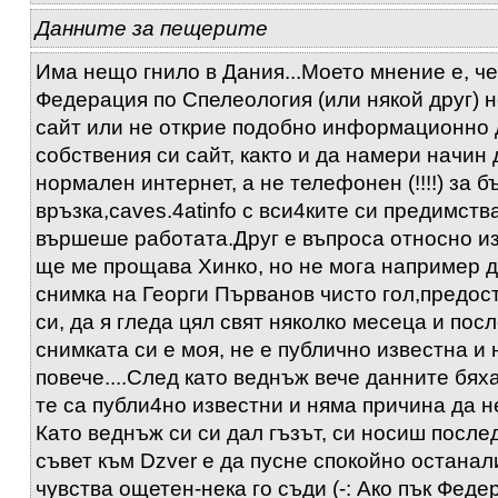
Данните за пещерите
Има нещо гнило в Дания...Моето мнение е, ч
Федерация по Спелеология (или някой друг) 
сайт или не открие подобно информационно
собствения си сайт, както и да намери начин 
нормален интернет, а не телефонен (!!!!) за б
връзка,caves.4atinfo с вси4ките си предимств
вършеше работата.Друг е въпроса относно из
ще ме прощава Хинко, но не мога например д
снимка на Георги Първанов чисто гол,предос
си, да я гледа цял свят няколко месеца и посл
снимката си е моя, не е публично известна и 
повече....След като веднъж вече данните бяха
те са публи4но известни и няма причина да н
Като веднъж си си дал гъзът, си носиш после
съвет към Dzver е да пусне спокойно останал
чувства ощетен-нека го съди (-: Ако пък Фед