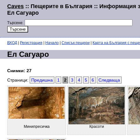
Caves
:: Пещерите в България :: Информация 
Ел Сагуаро
Търсене:
ВХОД
|
Регистрация
|
Начало
|
Списък пещери
|
Карта на България с пещ
Ел Сагуаро
Снимки: 27
Страници:
Предишна
1
2
3
4
5
6
Следваща
Минипресичка
Красоти