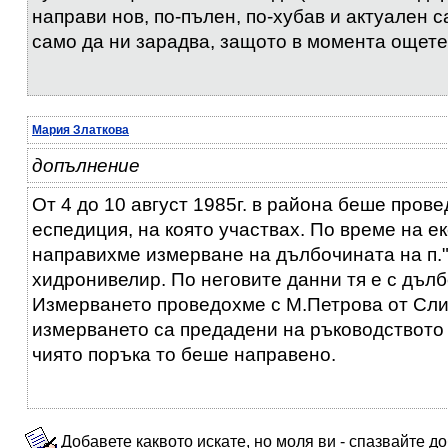
направи нов, по-пълен, по-хубав и актуален с
само да ни зарадва, защото в момента ощетен
Мария Златкова
допълнение
От 4 до 10 август 1985г. в района беше пров
еспедиция, на която участвах. По време на е
направихме измерване на дълбочината на п."
хидронивелир. По неговите данни тя е с дълб
Измерването проведохме с М.Петрова от Сли
измерването са предадени на ръководството 
чиято поръка то беше направено.
Добавете каквото искате, но моля ви - спазвайте д