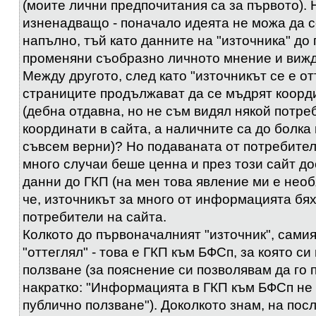
(моите лични предпочитания са за първото). 
изненадващо - поначало идеята не можа да 
напълно, тъй като данните на "източника" до
променяни съобразно личното мнение и вижд
Между другото, след като "източникът се е от
страниците продължават да се мъдрят коорд
(дебна отдавна, но не съм видял някой потре
координати в сайта, а наличните са до болка 
съвсем верни)? Но подаваната от потребите
много случаи беше ценна и през този сайт до
данни до ГКП (на мен това явление ми е необя
че, източникът за много от информацията бя
потребители на сайта.
Колкото до първоначалният "източник", самия
"оттеглял" - това е ГКП към БФСп, за която си
ползване (за пояснение си позволявам да го
накратко: "Информацията в ГКП към БФСп не 
публично ползване"). Доколкото знам, на пос