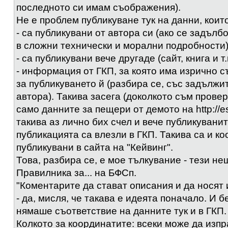
последното си имам съображения).
Не е проблем публикуване тук на данни, които
- са публикувани от автора си (ако се задълб
в сложни технически и морални подробности)
- са публикувани вече другаде (сайт, книга и т.н
- информация от ГКП, за която има изрично с
за публикуването й (разбира се, със задължи
автора). Такива засега (доколкото съм прове
само данните за пещери от демото на http://es
такива аз лично бих счел и вече публикуванит
публикацията са влезли в ГКП. Такива са и к
публикувани в сайта на "Кейвинг".
Това, разбира се, е мое тълкувание - тези не
Правилника за... на БФСп.
"Коментарите да стават описания и да носят 
- да, мисля, че такава е идеята поначало. И б
нямаше съответствие на данните тук и в ГКП.
Колкото за координатите: всеки може да изпр