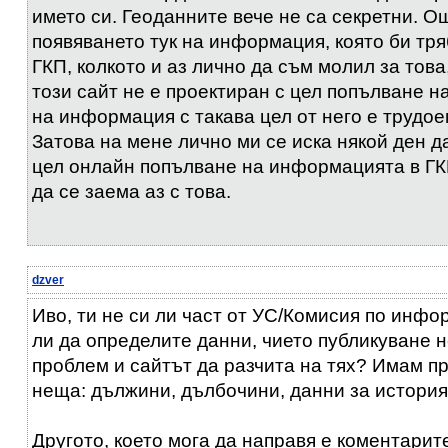
името си. Геоданните вече не са секретни. 
появяването тук на информация, която би тря
ГКП, колкото и аз лично да съм молил за това, 
този сайт не е проектиран с цел попълване н
на информация с такава цел от него е трудое
Затова на мене лично ми се иска някой ден д
цел онлайн попълване на информацията в ГК
да се заема аз с това.
dzver
Иво, ти не си ли част от УС/Комисия по инф
ли да определите данни, чието публикуване 
проблем и сайтът да разчита на тях? Имам п
неща: дължини, дълбочини, данни за история
Другото, което мога да направя е коментарит