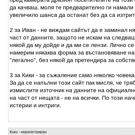
да качваш, моля те предварително ги намали 
увеличило шанса да останат без да са изтрит
2 за Иван - не виждам сайтът да е заминал 
част от данните, защото не искам на следва
някой да му дойде и да ми се лензи. Лично с
намерим някаква форма за въстановяване на
"легално", без някой да претендира за собств
3 за Кики - за съжаление само няколко човека
За да се напълни този сайт пак мисля, че тря
измислите източник на данните на официално
на част от нещата - не на всички. По този на
истерии и интриги.
Кики
- нерегистриран