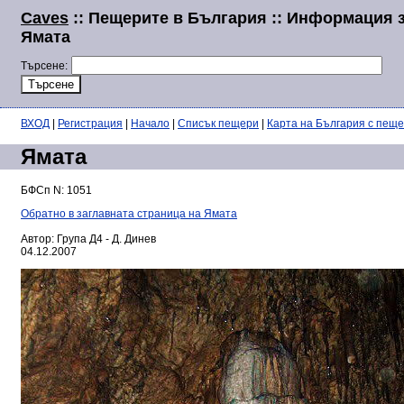
Caves
:: Пещерите в България :: Информация 
Ямата
Търсене:
ВХОД
|
Регистрация
|
Начало
|
Списък пещери
|
Карта на България с пещ
Ямата
БФСп N: 1051
Обратно в заглавната страница на Ямата
Автор: Група Д4 - Д. Динев
04.12.2007