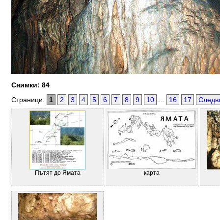
Снимки: 84
Страници:
1
2
3
4
5
6
7
8
9
10
...
16
17
Следв
Пътят до Ямата
карта