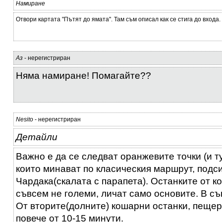
Намиране
Отвори картата "Пътят до ямата". Там съм описал как се стига до входа.
Аз
- нерегистриран
Няма намиране! Помагайте??
Nesito
- нерегистриран
Детайли
Важно е да се следват оранжевите точки (и ту
които минават по класическия маршрут, подс
Чардака(скалата с парапета). Останките от к
съвсем не големи, личат само основите. В съ
От вторите(долните) кошарни останки, пещер
повече от 10-15 минути.