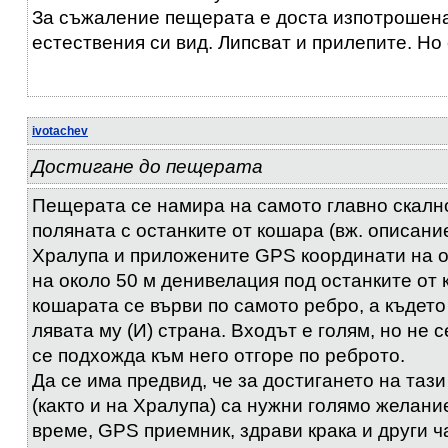
За съжаление пещерата е доста изпотрошена
естествения си вид. Липсват и прилепите. Но
ivotachev
Достигане до пещерата
Пещерата се намира на самото главно скалн
поляната с останките от кошара (вж. описан
Хралупа и приложените GPS координати на о
на около 50 м денивелация под останките от 
кошарата се върви по самото ребро, а където
лявата му (И) страна. Входът е голям, но не с
се подхожда към него отгоре по реброто.
Да се има предвид, че за достигането на таз
(както и на Хралупа) са нужни голямо желани
време, GPS приемник, здрави крака и други ч