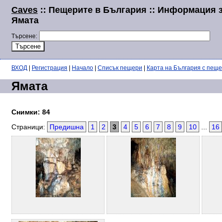
Caves
:: Пещерите в България :: Информация 
Ямата
Търсене:
ВХОД
|
Регистрация
|
Начало
|
Списък пещери
|
Карта на България с пещ
Ямата
Снимки: 84
Страници:
Предишна
1
2
3
4
5
6
7
8
9
10
...
16