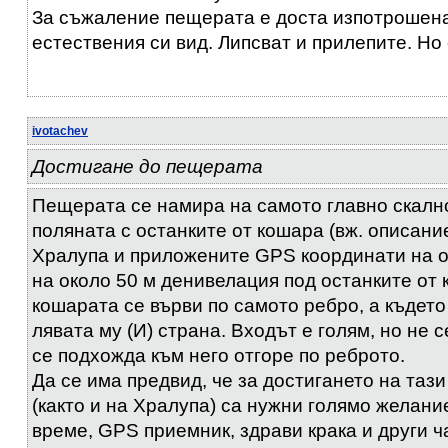
За съжаление пещерата е доста изпотрошена
естествения си вид. Липсват и прилепите. Но
ivotachev
Достигане до пещерата
Пещерата се намира на самото главно скалн
поляната с останките от кошара (вж. описан
Хралупа и приложените GPS координати на о
на около 50 м денивелация под останките от 
кошарата се върви по самото ребро, а където
лявата му (И) страна. Входът е голям, но не с
се подхожда към него отгоре по реброто.
Да се има предвид, че за достигането на таз
(както и на Хралупа) са нужни голямо желани
време, GPS приемник, здрави крака и други ч