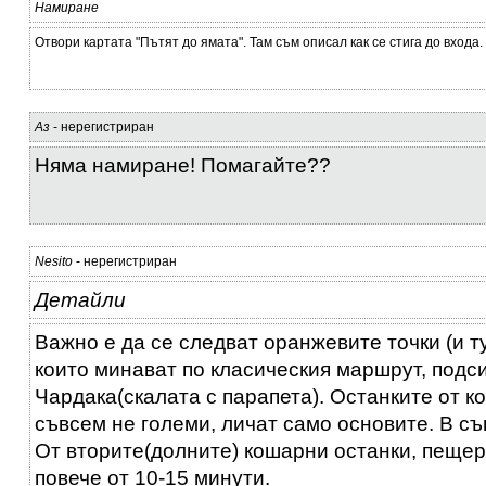
Намиране
Отвори картата "Пътят до ямата". Там съм описал как се стига до входа.
Аз
- нерегистриран
Няма намиране! Помагайте??
Nesito
- нерегистриран
Детайли
Важно е да се следват оранжевите точки (и ту
които минават по класическия маршрут, подс
Чардака(скалата с парапета). Останките от к
съвсем не големи, личат само основите. В съ
От вторите(долните) кошарни останки, пещер
повече от 10-15 минути.