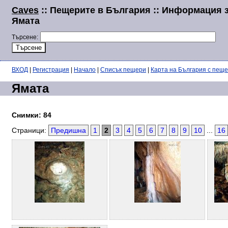
Caves
:: Пещерите в България :: Информация 
Ямата
Търсене:
ВХОД
|
Регистрация
|
Начало
|
Списък пещери
|
Карта на България с пещ
Ямата
Снимки: 84
Страници:
Предишна
1
2
3
4
5
6
7
8
9
10
...
16