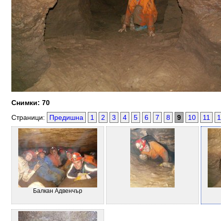
Снимки: 70
Страници:
Предишна
1
2
3
4
5
6
7
8
9
10
11
1
Балкан Адвенчър