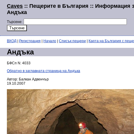
Caves
:: Пещерите в България :: Информация 
Андъка
Търсене:
ВХОД
|
Регистрация
|
Начало
|
Списък пещери
|
Карта на България с пещ
Андъка
БФСп N: 4033
Обратно в заглавната страница на Андъка
Автор: Балкан Адвенчър
19.10.2007