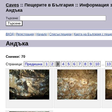
Caves
:: Пещерите в България :: Информация 
Андъка
Търсене:
ВХОД
|
Регистрация
|
Начало
|
Списък пещери
|
Карта на България с пещ
Андъка
Снимки: 70
Страници:
Предишна
1
2
3
4
5
6
7
8
9
10
...
13