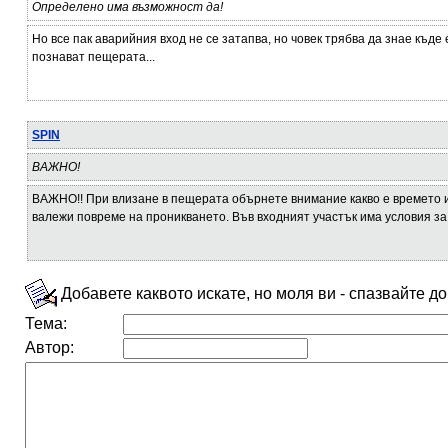
Определено има възможност да!
Но все пак аварийния вход не се затапва, но човек трябва да знае къде 
познават пещерата...
SPIN
ВАЖНО!
ВАЖНО!! При влизане в пещерата обърнете внимание какво е времето и
валежи повреме на проникването. Във входният участък има условия за
Добавете каквото искате, но моля ви - спазвайте д
Тема:
Автор: