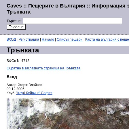
Caves
:: Пещерите в България :: Информация 
Трънката
Търсене:
ВХОД
|
Регистрация
|
Начало
|
Списък пещери
|
Карта на България с пещ
Трънката
БФСп N: 4712
Обратно в заглавната страница на Трънката
Вход
Автор: Жорж Влайков
09.12.2005
Клуб:
"Клуб Кейвинг" София