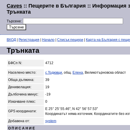
Caves
:: Пещерите в България :: Информация 
Трънката
Търсене:
ВХОД
|
Регистрация
|
Начало
|
Списък пещери
|
Карта на България с пещ
Трънката
БФСп N:
4712
Населено място:
с.Тодювци
, общ.
Елена
, Великотърновска област
Обща дължина:
39
Денивелация:
19
Дълбочина минус:
-19
Изкачване плюс:
0
E 25° 25' 55.46'', N 42° 56' 57.53''
GPS координати:
Координатът няма източник. Координатите без из
Добавена от:
system
О П И С А Н И Е