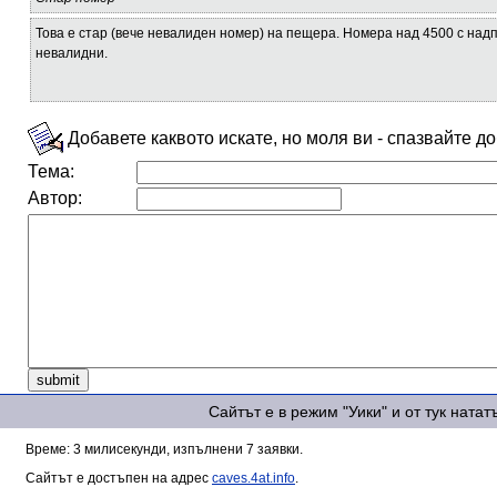
Това е стар (вече невалиден номер) на пещера. Номера над 4500 с над
невалидни.
Добавете каквото искате, но моля ви - спазвайте д
Тема:
Автор:
Сайтът е в режим "Уики" и от тук ната
Време: 3 милисекунди, изпълнени 7 заявки.
Сайтът е достъпен на адрес
caves.4at.info
.