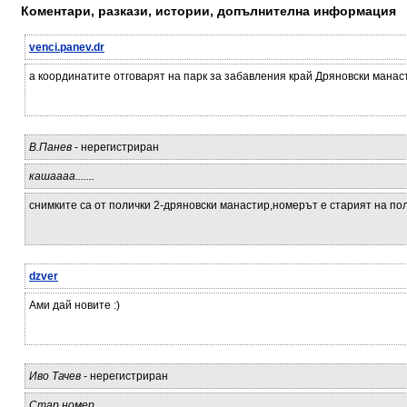
Коментари, разкази, истории, допълнителна информация
venci.panev.dr
а координатите отговарят на парк за забавления край Дряновски манас
В.Панев
- нерегистриран
кашаааа.......
снимките са от полички 2-дряновски манастир,номерът е старият на по
dzver
Ами дай новите :)
Иво Тачев
- нерегистриран
Стар номер