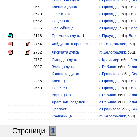
Алибарова дупка
с.Гранитово
, общ.
Бе
2651
Кленова дупка
с.Праужда
, общ.
Бело
3570
Троскалото
с.Праужда
, общ.
Бело
0562
Подслона
с.Праужда
, общ.
Бело
2286
Пробойница
с.Праужда
, общ.
Бело
2168
Пременска дупка 1
с.Праужда
, общ.
Бело
2754
Хайдушката пропаст 2
гр.Белоградчик
, общ.
2752
Лисичата дупка
гр.Белоградчик
, общ.
2757
Смърдан дупка
с.Крачимир
, общ.
Бел
3097
Змеица дупка
с.Рабиша
, общ.
Бело
Копаната дупка
с.Гранитово
, общ.
Бе
2285
Клепъц
с.Праужда
, общ.
Бело
2650
Нерезен
с.Праужда
, общ.
Бело
Варницата
с.Рабиша
, общ.
Бело
Драганов кладенец
с.Рабиша
, общ.
Бело
Пропаст
с.Гранитово
, общ.
Бе
Крещеница
гр.Белоградчик
, общ.
Страници:
1