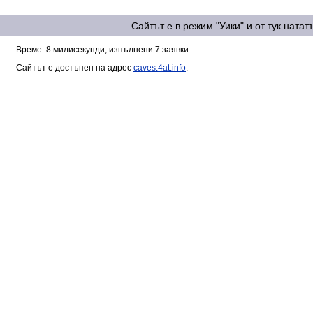
Сайтът е в режим "Уики" и от тук ната
Време: 8 милисекунди, изпълнени 7 заявки.
Сайтът е достъпен на адрес
caves.4at.info
.