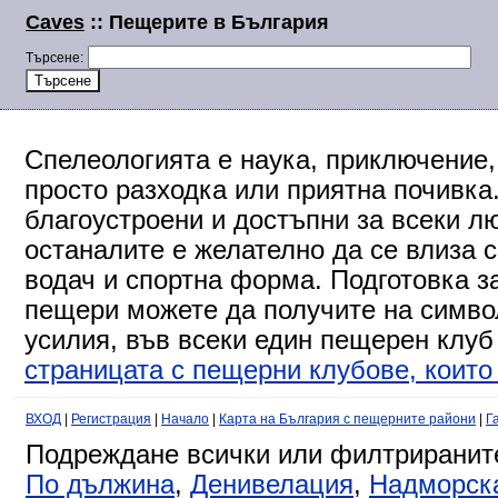
Caves
:: Пещерите в България
Търсене:
Спелеологията е наука, приключение,
просто разходка или приятна почивка
благоустроени и достъпни за всеки л
останалите е желателно да се влиза 
водач и спортна форма. Подготовка за
пещери можете да получите на символ
усилия, във всеки един пещерен клуб
страницата с пещерни клубове, които 
ВХОД
|
Регистрация
|
Начало
|
Карта на България с пещерните райони
|
Г
Подреждане всички или филтриранит
По дължина
,
Денивелация
,
Надморск