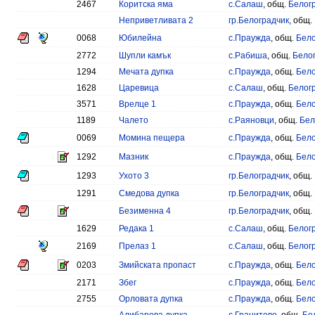
2467
Коритска яма
с.Салаш
, общ.
Белог
Неприветливата 2
гр.Белоградчик
, общ.
0068
Юбилейна
с.Праужда
, общ.
Бело
2772
Шупли камък
с.Рабиша
, общ.
Бело
1294
Мечата дупка
с.Праужда
, общ.
Бело
1628
Царевица
с.Салаш
, общ.
Белог
3571
Врелце 1
с.Праужда
, общ.
Бело
1189
Чалето
с.Раяновци
, общ.
Бел
0069
Момина пещера
с.Праужда
, общ.
Бело
1292
Мазник
с.Праужда
, общ.
Бело
1293
Ухото 3
гр.Белоградчик
, общ.
1291
Смедова дупка
гр.Белоградчик
, общ.
Безименна 4
гр.Белоградчик
, общ.
1629
Редака 1
с.Салаш
, общ.
Белог
2169
Прелаз 1
с.Салаш
, общ.
Белог
0203
Змийската пропаст
с.Праужда
, общ.
Бело
2171
Збег
с.Праужда
, общ.
Бело
2755
Орловата дупка
с.Праужда
, общ.
Бело