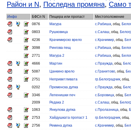
Район и N
,
Последна промяна
,
Само т
Инфо
БФСп N
Пещера или пропаст
Местоположение
0876
Магура
с.Рабиша
, общ.
Бело
0803
Рушковица
с.Салаш
, общ.
Белог
4236
Крачимирско врело
с.Крачимир
, общ.
Бел
3098
Рингова пещ
с.Рабиша
, общ.
Бело
2771
Магура 2
с.Рабиша
, общ.
Бело
4666
Мартин
с.Праужда
, общ.
Бело
5087
Цанкино врело
с.Гранитово
, общ.
Бе
2751
Неприветливата
гр.Белоградчик
, общ.
0202
Пременска дупка
с.Праужда
, общ.
Бело
3346
Лепенишки печ
с.Боровица
, общ.
Бел
2009
Редака 2
с.Салаш
, общ.
Белог
1063
Янкулова дупка
с.Пролазница
, общ.
Б
2753
Хайдушката пропаст 1
гр.Белоградчик
, общ.
2756
Ремина дупка
с.Крачимир
, общ.
Бел