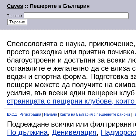
Caves
:: Пещерите в България
Търсене:
Спелеологията е наука, приключение,
просто разходка или приятна почивка
благоустроени и достъпни за всеки л
останалите е желателно да се влиза 
водач и спортна форма. Подготовка за
пещери можете да получите на символ
усилия, във всеки един пещерен клуб
страницата с пещерни клубове, които 
ВХОД
|
Регистрация
|
Начало
|
Карта на България с пещерните райони
|
Г
Подреждане всички или филтриранит
По дължина
,
Денивелация
,
Надморск