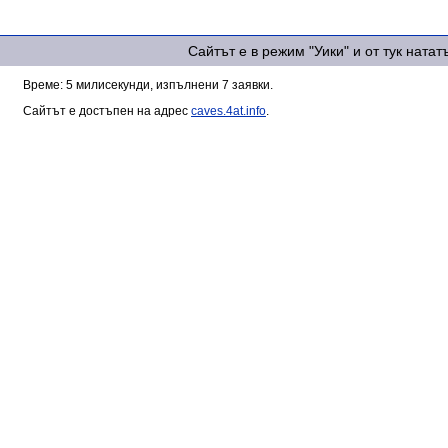
Сайтът е в режим "Уики" и от тук ната
Време: 5 милисекунди, изпълнени 7 заявки.
Сайтът е достъпен на адрес
caves.4at.info
.