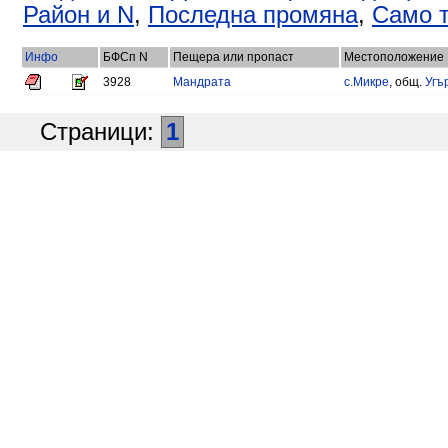
Район и N
,
Последна промяна
,
Само т
Инфо
БФСп N
Пещера или пропаст
Местоположение
3928
Мандрата
с.Микре
, общ.
Угъ
Страници:
1