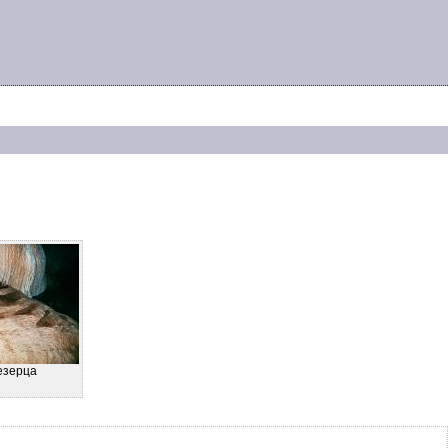
езерца