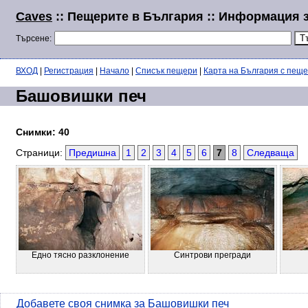
Caves
:: Пещерите в България :: Информация 
Търсене:
ВХОД
|
Регистрация
|
Начало
|
Списък пещери
|
Карта на България с пещ
Башовишки печ
Снимки: 40
Страници:
Предишна
1
2
3
4
5
6
7
8
Следваща
Едно тясно разклонение
Синтрови прегради
Добавете своя снимка за Башовишки печ