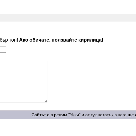
обър тон!
Ако обичате, ползвайте кирилица!
Сайтът е в режим "Уики" и от тук нататък в него щ