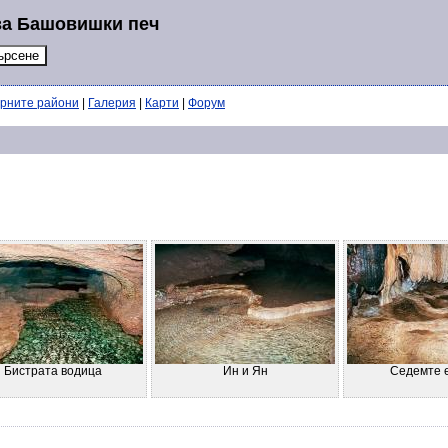
за Башовишки печ
ерните райони
|
Галерия
|
Карти
|
Форум
Бистрата водица
Ин и Ян
Седемте 