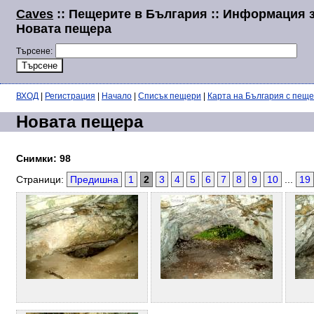
Caves
:: Пещерите в България :: Информация 
Новата пещера
Търсене:
ВХОД
|
Регистрация
|
Начало
|
Списък пещери
|
Карта на България с пещ
Новата пещера
Снимки: 98
Страници:
Предишна
1
2
3
4
5
6
7
8
9
10
...
19