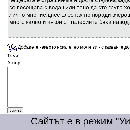
пещерата е страшничка и доста студена,зад
се посещава с водач или поне да сте група хо
лично мнение,днес влезнах но поради вчер
много кално и някои от галериите бяха навод
Добавете каквото искате, но моля ви - спазвайте д
Тема:
Автор:
Сайтът е в режим "Уик