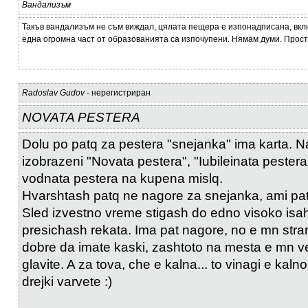
Вандализъм
Такъв вандализъм не съм виждал, цялата пещера е изпонадписана, вклю
една огромна част от образованията са изпочупени. Нямам думи. Прост
Radoslav Gudov
- нерегистриран
NOVATA PESTERA
Dolu po patq za pestera "snejanka" ima karta. N
izobrazeni "Novata pestera", "Iubileinata pestera
vodnata pestera na kupena mislq.
Hvarshtash patq ne nagore za snejanka, ami pa
Sled izvestno vreme stigash do edno visoko isah
presichash rekata. Ima pat nagore, no e mn stra
dobre da imate kaski, zashtoto na mesta e mn ve
glavite. A za tova, che e kalna... to vinagi e kalno
drejki varvete :)