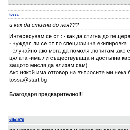
tossa
и как да стигна до нея???
Интересувам се от : - как да стигна до пещер
- нуждая ли се от по специфична екипировка
- случайно ако мога да помоля ,попитам ,ако 
цялата -има ли съществуваща и достъпна кар
защото мисля да влизам сам)
Ако някой има отговор на въпросите ми нека
tossa@start.bg
Благодаря предварително!!!
vilio1978