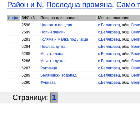
Район и N
,
Последна промяна
,
Само т
Инфо
БФСп N
Пещера или пропаст
Местоположение
2598
Царската пещера
с.Беляковец
, общ.
Вели
2599
Попин пчелин
с.Беляковец
, общ.
Вели
5283
Голяма и Малка под Лисца
с.Беляковец
, общ.
Вели
5284
Пешова дупка
с.Беляковец
, общ.
Вели
5285
Мечата лапа
с.Беляковец
, общ.
Вели
5286
Мечата дупка
с.Беляковец
, общ.
Вели
5287
Раковица
с.Беляковец
, общ.
Вели
5289
Беляковски водопад
с.Беляковец
, общ.
Вели
5290
Фурната
с.Беляковец
, общ.
Вели
Страници:
1