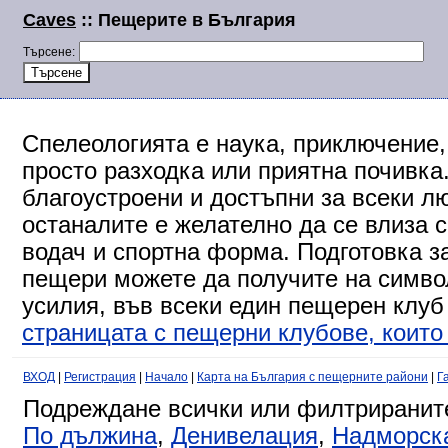
Caves
:: Пещерите в България
Търсене:
Спелеологията е наука, приключение,
просто разходка или приятна почивка
благоустроени и достъпни за всеки л
останалите е желателно да се влиза 
водач и спортна форма. Подготовка за
пещери можете да получите на символ
усилия, във всеки един пещерен клуб
страницата с пещерни клубове, които 
ВХОД
|
Регистрация
|
Начало
|
Карта на България с пещерните райони
|
Г
Подреждане всички или филтриранит
По дължина
,
Денивелация
,
Надморск