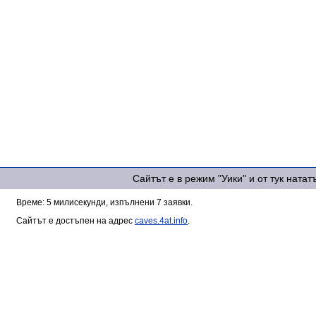
Сайтът е в режим "Уики" и от тук ната
Време: 5 милисекунди, изпълнени 7 заявки.
Сайтът е достъпен на адрес
caves.4at.info
.