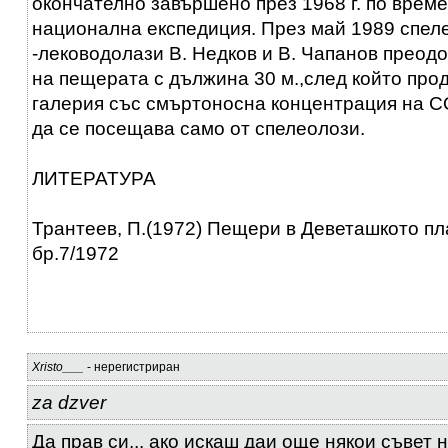
окончателно завършено през 1968 г. по врем
национална експедиция. През май 1989 спел
-леководолази В. Недков и В. Чапанов преод
на пещерата с дължина 30 м.,след който пр
галерия със смъртоносна концентрация на 
да се посещава само от спелеолози.
ЛИТЕРАТУРА
Трантеев, П.(1972) Пещери в Деветашкото плат
бр.7/1972
Xristo___
- нерегистриран
za dzver
Да прав си... ако искаш даи още някои съвет 