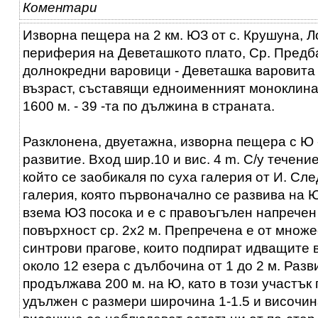
Коментари
Изворна пещера на 2 км. ЮЗ от с. Крушуна, Л
периферия на Деветашкото плато, Ср. Предб
долнокредни варовици - Деветашка варовита 
възраст, съставящи едноименният моноклина
1600 м. - 39 -та по дължина в страната.
Разклонена, двуетажна, изворна пещера с Ю 
развитие. Вход шир.10 и вис. 4 m. C/y течени
който се заобикаля по суха галерия от И. Сле
галерия, която първоначално се развива на 
взема ЮЗ посока и е с правоъгълен напрече
повърхност ср. 2х2 м. Препречена е от множ
синтрови прагове, които подпират идващите 
около 12 езера с дълбочина от 1 до 2 м. Раз
продължава 200 м. на Ю, като в този участък
удължен с размери широчина 1-1.5 и височина