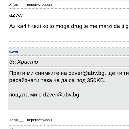
Xristo___
- нерегистриран
dzver
Az ka4ih tezi koito moga drugite me marzi da ti g
dzver
За Христо
Прати ми снимките на dzver@abv.bg, ще ти г
ресайзнати така че да са под 350KB.
пощата ми е dzver@abv.bg
Xristo___
- нерегистриран