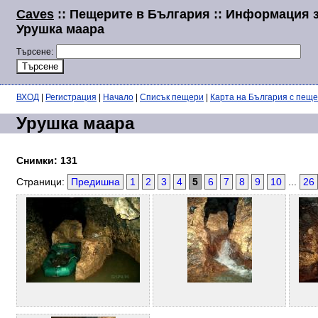
Caves
:: Пещерите в България :: Информация 
Урушка маара
Търсене:
ВХОД
|
Регистрация
|
Начало
|
Списък пещери
|
Карта на България с пещ
Урушка маара
Снимки: 131
Страници:
Предишна
1
2
3
4
5
6
7
8
9
10
...
26