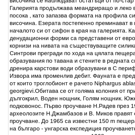
височина се наблюдават остатъци от по-стар 
Галерията продължава меандриращо и леко 
посока , като запазва формата на профила си
височина. Езерата постепенно преминават в п
началото си от сифон в края на галерията. К
денудационни форми са представени от евро
корнизи на нивата на съществуващите силик
Синтрови прегради по хода на цялата пещера
образувания по тавана и стените в редната 
дренира карстови води образувани в С периф
Извора има променлив дебит. Фауната е пред
от които троглобионт е рачето Niphargus ablas
georgievi.Обитава се от голяма колония от 
дългокрил, Воден нощник, Голям нощник. Юж
подковонос. Първо проучване Н.Радев през 192
археолозите Н.Джамбазов и В. Миков правят
проучване. До 1965 са известни 150 m пещерат
на българо - унгарска експедиция проучване