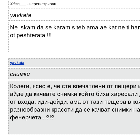
Xristo___
- нерегистриран
yavkata
Ne iskam da se karam s teb ama ae kat ne ti hare
ot peshterata !!!
yavkata
снимки
Колеги, ясно е, че сте впечатлени от пещери
айде да качвате снимки който биха харесали 
от входа, иди-дойди, ама от тази пещера в ко
разнообразни красоти да се качват снимки на
фенерчета...?!?