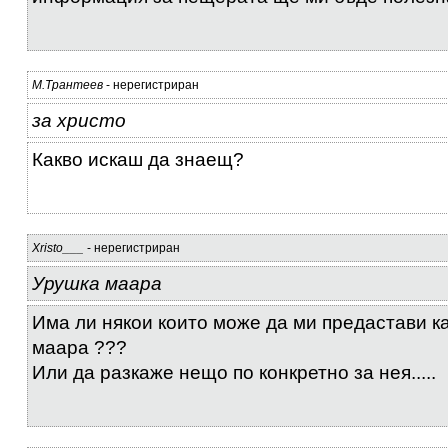
М.Трантеев
- нерегистриран
за христо
Какво искаш да знаещ?
Xristo___
- нерегистриран
Урушка маара
Има ли някои които може да ми предастави к
маара ???
Или да разкаже нещо по конкретно за нея.....