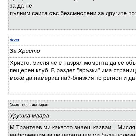
за да не
пълним саита със безсмислени за другите пот
dzver
За Христо
Христо, мисля че е назрял момента да се об
пещерен клуб. В раздел "връзки" има страниц
може да намериш най-близкия по регион и да
Xristo
- нерегистриран
Урушка маара
М.Трантеев ми каквото знаеш казваи... Мисля
информация за пещерата ще ми бъде полезна 