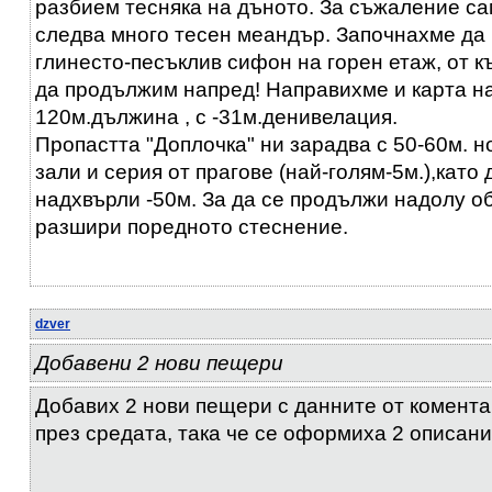
разбием тесняка на дъното. За съжаление са
следва много тесен меандър. Започнахме да
глинесто-песъклив сифон на горен етаж, от к
да продължим напред! Направихме и карта н
120м.дължина , с -31м.денивелация.
Пропастта "Доплочка" ни зарадва с 50-60м. н
зали и серия от прагове (най-голям-5м.),като
надхвърли -50м. За да се продължи надолу о
разшири поредното стеснение.
dzver
Добавени 2 нови пещери
Добавих 2 нови пещери с данните от коментар
през средата, така че се оформиха 2 описани