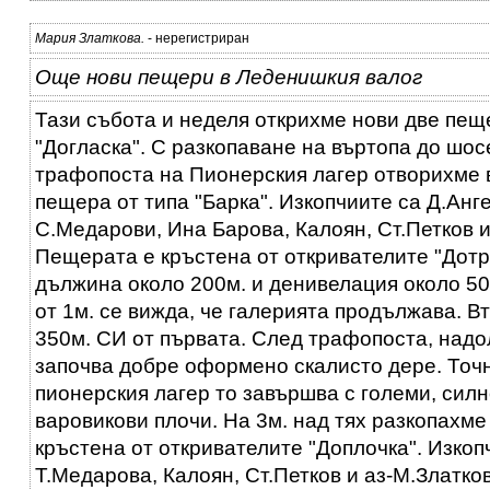
Мария Златкова.
- нерегистриран
Още нови пещери в Леденишкия валог
Тази събота и неделя открихме нови две пеще
"Догласка". С разкопаване на въртопа до шос
трафопоста на Пионерския лагер отворихме 
пещера от типа "Барка". Изкопчиите са Д.Анге
С.Медарови, Ина Барова, Калоян, Ст.Петков и 
Пещерата е кръстена от откривателите "Дотра
дължина около 200м. и денивелация около 5
от 1м. се вижда, че галерията продължава. В
350м. СИ от първата. След трафопоста, надо
започва добре оформено скалисто дере. Точ
пионерския лагер то завършва с големи, силн
варовикови плочи. На 3м. над тях разкопахме
кръстена от откривателите "Доплочка". Изкоп
Т.Медарова, Калоян, Ст.Петков и аз-М.Златко