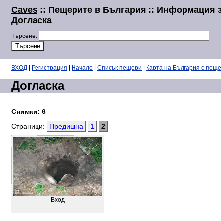
Caves
:: Пещерите в България :: Информация 
Догласка
Търсене:
ВХОД
|
Регистрация
|
Начало
|
Списък пещери
|
Карта на България с пещ
Догласка
Снимки: 6
Страници:
Предишна
1
2
Вход