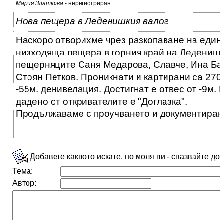
Мария Златкова
- нерегистриран
Нова пещера в Леденишкия валог
Наскоро отворихме чрез разкопаване на един
низходяща пещера в горния край на Леденишк
пещерняците Саня Медарова, Славче, Ина Ба
Стоян Петков. Проникнати и картирани са 27
-55м. денивелация. Достигнат е отвес от -9м
дадено от откривателите е "Доглазка".
Продължаваме с проучването и документира
Добавете каквото искате, но моля ви - спазвайте д
Тема:
Автор: