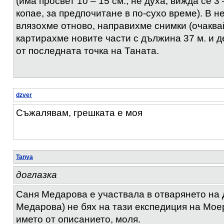
(има просвет 10 – 15 см., не духа, вижда се 3 
копае, за предпочитане в по-сухо време). В н
влязохме отново, направихме снимки (очаквай
картирахме новите части с дължина 37 м. и д
от последната точка на Таната.
dzver
Съжалявам, грешката е моя
Tanya
доглазка
Саня Медарова е участвала в отварянето на Д
Медарова) не бях на тази експедиция на Мо
името от описанието, моля.