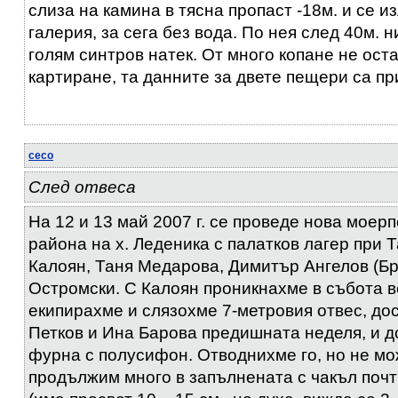
слиза на камина в тясна пропаст -18м. и се и
галерия, за сега без вода. По нея след 40м. 
голям синтров натек. От много копане не ост
картиране, та данните за двете пещери са пр
ceco
След отвеса
На 12 и 13 май 2007 г. се проведе нова моер
района на х. Леденика с палатков лагер при 
Калоян, Таня Медарова, Димитър Ангелов (Бр
Остромски. С Калоян проникнахме в събота в
екипирахме и слязохме 7-метровия отвес, дос
Петков и Ина Барова предишната неделя, и д
фурна с полусифон. Отводнихме го, но не м
продължим много в запълнената с чакъл поч