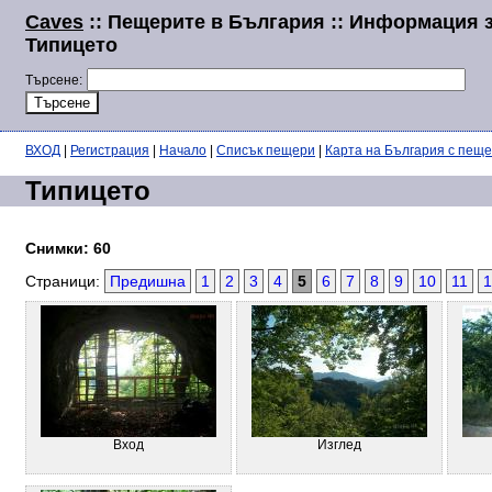
Caves
:: Пещерите в България :: Информация 
Типицето
Търсене:
ВХОД
|
Регистрация
|
Начало
|
Списък пещери
|
Карта на България с пещ
Типицето
Снимки: 60
Страници:
Предишна
1
2
3
4
5
6
7
8
9
10
11
1
Вход
Изглед