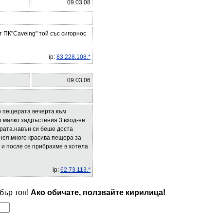
09.03.08
 ПК"Caveing" той със сигорнос
ip:
83.228.108.*
09.03.06
о пещерата вечерта към
о малко задръстения 3 вход-не
ерата.навън си беше доста
 нея.много красива пещера за
а и после се прибрахме в хотела
ip:
62.73.113.*
обър тон!
Ако обичате, ползвайте кирилица!