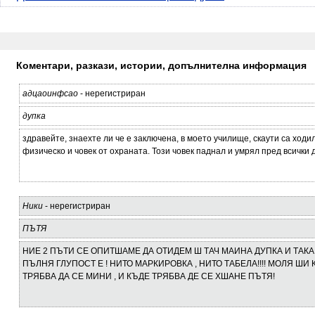
Коментари, разкази, истории, допълнителна информация
адцаоинфсао
- нерегистриран
дупка
здравейте, знаехте ли че е заключена, в моето училище, скаути са ходи
физическо и човек от охраната. Този човек паднал и умрял пред всички
Ники
- нерегистриран
ПЪТЯ
НИЕ 2 ПЪТИ СЕ ОПИТШАМЕ ДА ОТИДЕМ Ш ТАЧ МАИНА ДУПКА И ТАКА 
ПЪЛНЯ ГЛУПОСТ Е ! НИТО МАРКИРОВКА , НИТО ТАБЕЛА!!!! МОЛЯ ШИ
ТРЯБВА ДА СЕ МИНИ , И КЪДЕ ТРЯБВА ДЕ СЕ ХШАНЕ ПЪТЯ!