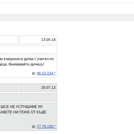
13.05.18
ли в марината дупка с учител по
 деца. Внимавайти дичицъ!
ip:
46.10.154.*
26.07.13
ШСЕ НЕ УСПЧШАМЕ !!!!!
 КАВЕТЕ НИ ПОНЕ ОТ КЪДЕ
ip:
77.76.150.*