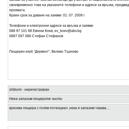
своевременно това на указаните телефони и адреси за връзка, предви
проявата.
Краен срок за даване на заявки: 01. 07. 2009 г.
Телефони и електронни адреси за връзка и заявки:
088 97 101 88 Евгени Коев, ev_koev@abv.bg
0887 097 086 Стефан Стефанов
Пещерен клуб “Дервент”, Велико Търново
shibumi
- нерегистриран
Нека запазим пещерите чисти
красива пещера с голям потенциал ,нека я запазим такава....