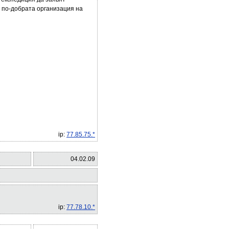
д по-добрата организация на
ip:
77.85.75.*
04.02.09
ip:
77.78.10.*