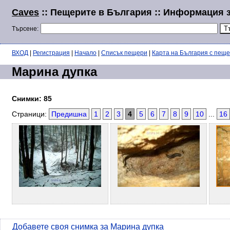
Caves
:: Пещерите в България :: Информация 
Търсене:
ВХОД
|
Регистрация
|
Начало
|
Списък пещери
|
Карта на България с пещ
Марина дупка
Снимки: 85
Страници:
Предишна
1
2
3
4
5
6
7
8
9
10
...
16
Добавете своя снимка за Марина дупка