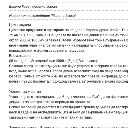
Евгени Коев
- нерегистриран
Национална експедиция "Марина дупка"
Цел и задачи:
Цялостно проучване и картиране на пещера “ Марина дупка” край с. Генчо
25.467 E /, общ. Трявна./ Пещерата по настоящи данни е с обща дължин
около 2000м /1085м/- бележка Е.Коев/. Изработване точна съвременна к
вертикален план и напречни сечения на пещерата и проучване на райо
повърхностните форми свързани с пещерата.
Времетраене:
08 /сряда/ – 12/ неделя/ юли 2009 г. (5 дни)Базов лагер:
Базовия лагер на експедицията ще бъде устроен в северния край на г
вход, южно от пещерата Парова дупка/ отвесният вход на пещерата Мар
км от гр. Трявна, от които 5 км. по асфалтов път през кв. Хитревци, до с.
почвен път до поляната, подходящ само за автомобили с висока проход
Условия за участие:
Участниците в експедицията да бъдат членове на БФС, да са физически
документ за застраховка за периода на проявата.
Всички желаещи да участват в експедицията трябва да умеят да картир
цели и задачи на експедицията. Всеки екип до закриване на експедици
завършени карти на картираните от тях участъци.
Заявки за участие: Всички желаещи да участват в Националната спелео