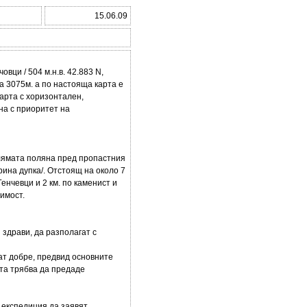
15.06.09
вци / 504 м.н.в. 42.883 N,
а 3075м. а по настояща карта е
арта с хоризонтален,
на с приоритет на
олямата поляна пред пропастния
ина дупка/. Отстоящ на около 7
 Генчевци и 2 км. по каменист и
имост.
 здрави, да разполагат с
ат добре, предвид основните
ята трябва да предаде
 експедиция да заявят