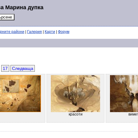
за Марина дупка
ерните райони
|
Галерия
|
Карти
|
Форум
17
Следваща
красоти
виме