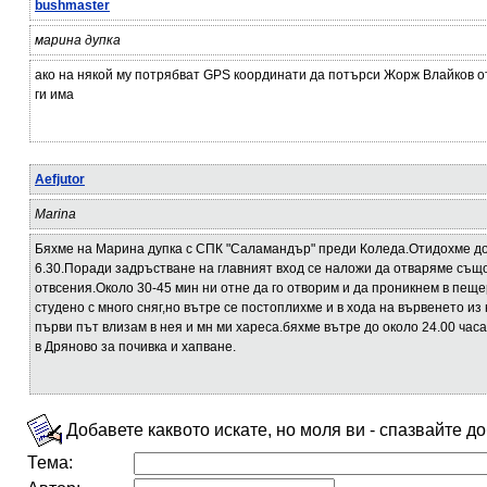
bushmaster
марина дупка
ако на някой му потрябват GPS координати да потърси Жорж Влайков от
ги има
Aefjutor
Marina
Бяхме на Марина дупка с СПК "Саламандър" преди Коледа.Отидохме д
6.30.Поради задръстване на главният вход се наложи да отваряме същ
отвсения.Около 30-45 мин ни отне да го отворим и да проникнем в пещ
студено с много сняг,но вътре се постоплихме и в хода на вървенето из
първи път влизам в нея и мн ми хареса.бяхме вътре до около 24.00 час
в Дряново за почивка и хапване.
Добавете каквото искате, но моля ви - спазвайте д
Тема: