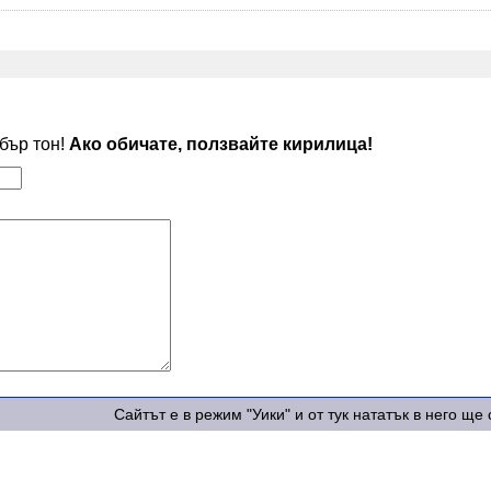
обър тон!
Ако обичате, ползвайте кирилица!
Сайтът е в режим "Уики" и от тук нататък в него щ