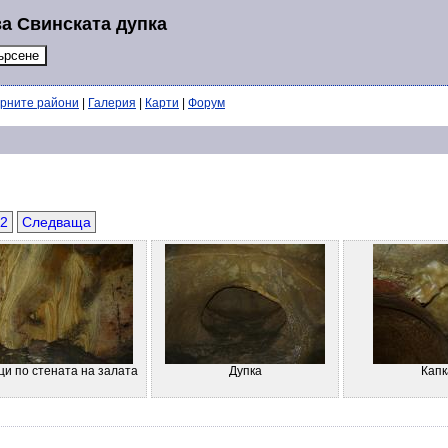
за Свинската дупка
ерните райони
|
Галерия
|
Карти
|
Форум
2
Следваща
и по стената на залата
Дупка
Капк