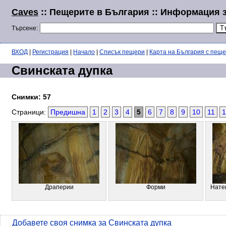
Caves
:: Пещерите в България :: Информация 
Търсене:
ВХОД
|
Регистрация
|
Начало
|
Списък пещери
|
Карта на България с пещ
Свинската дупка
Снимки: 57
Страници:
Предишна
1
2
3
4
5
6
7
8
9
10
11
1
Драперии
Форми
Натец
Добавете своя снимка за Свинската дупка