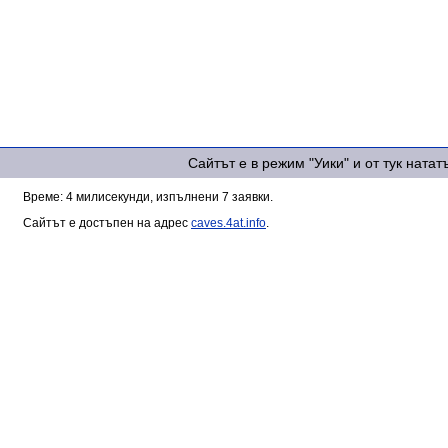
Сайтът е в режим "Уики" и от тук ната
Време: 4 милисекунди, изпълнени 7 заявки.
Сайтът е достъпен на адрес
caves.4at.info
.