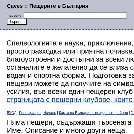
Caves
:: Пещерите в България
Търсене:
Спелеологията е наука, приключение,
просто разходка или приятна почивка
благоустроени и достъпни за всеки л
останалите е желателно да се влиза 
водач и спортна форма. Подготовка за
пещери можете да получите на символ
усилия, във всеки един пещерен клуб
страницата с пещерни клубове, които 
ВХОД
|
Регистрация
|
Начало
|
Карта на България с пещерните райони
|
Г
Няма пещери, съдържащи търсената о
Име, Описание и много други неща.