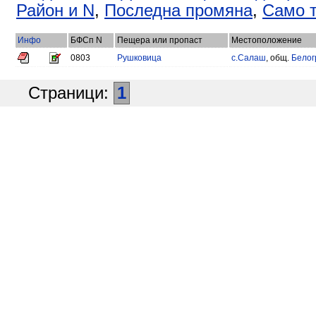
Район и N
,
Последна промяна
,
Само т
Инфо
БФСп N
Пещера или пропаст
Местоположение
0803
Рушковица
с.Салаш
, общ.
Белог
Страници:
1