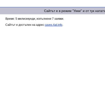
Сайтът е в режим "Уики" и от тук ната
Време: 5 милисекунди, изпълнени 7 заявки.
Сайтът е достъпен на адрес
caves.4at.info
.