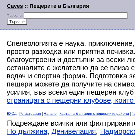
Caves
:: Пещерите в България
Търсене:
Спелеологията е наука, приключение,
просто разходка или приятна почивка
благоустроени и достъпни за всеки л
останалите е желателно да се влиза 
водач и спортна форма. Подготовка за
пещери можете да получите на символ
усилия, във всеки един пещерен клуб
страницата с пещерни клубове, които 
ВХОД
|
Регистрация
|
Начало
|
Карта на България с пещерните райони
|
Г
Подреждане всички или филтриранит
По дължина
,
Денивелация
,
Надморск