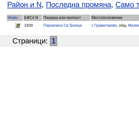
Район и N
,
Последна промяна
,
Само т
Инфо
БФСп N
Пещера или пропаст
Местоположение
1939
Параклиса Св.Троица
с.Граматиково
, общ.
Малко
Страници:
1