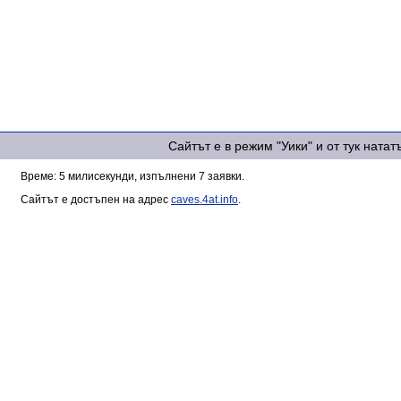
Сайтът е в режим "Уики" и от тук ната
Време: 5 милисекунди, изпълнени 7 заявки.
Сайтът е достъпен на адрес
caves.4at.info
.