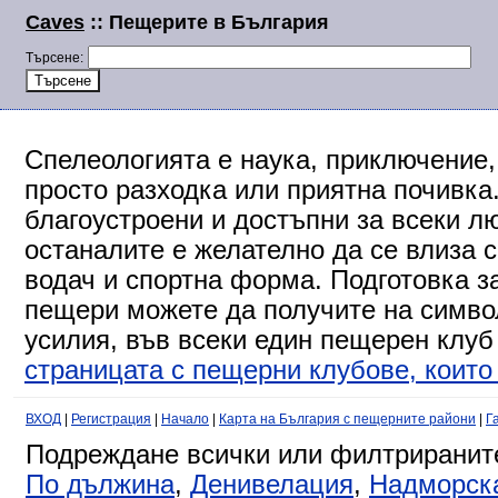
Caves
:: Пещерите в България
Търсене:
Спелеологията е наука, приключение,
просто разходка или приятна почивка
благоустроени и достъпни за всеки л
останалите е желателно да се влиза 
водач и спортна форма. Подготовка за
пещери можете да получите на символ
усилия, във всеки един пещерен клуб
страницата с пещерни клубове, които 
ВХОД
|
Регистрация
|
Начало
|
Карта на България с пещерните райони
|
Г
Подреждане всички или филтриранит
По дължина
,
Денивелация
,
Надморск