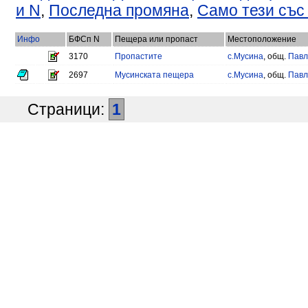
и N
,
Последна промяна
,
Само тези със
Инфо
БФСп N
Пещера или пропаст
Местоположение
3170
Пропастите
с.Мусина
, общ.
Павл
2697
Мусинската пещера
с.Мусина
, общ.
Павл
Страници:
1