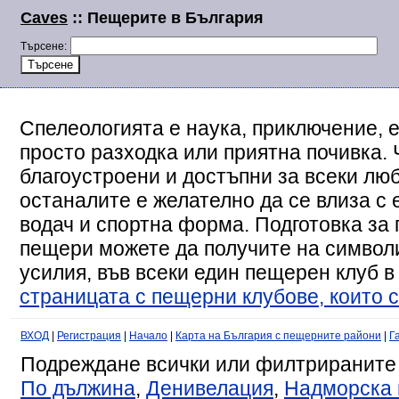
Caves
:: Пещерите в България
Търсене:
Спелеологията е наука, приключение, е
просто разходка или приятна почивка. 
благоустроени и достъпни за всеки люб
останалите е желателно да се влиза с
водач и спортна форма. Подготовка за 
пещери можете да получите на символи
усилия, във всеки един пещерен клуб в
страницата с пещерни клубове, които с
ВХОД
|
Регистрация
|
Начало
|
Карта на България с пещерните райони
|
Г
Подреждане всички или филтрираните
По дължина
,
Денивелация
,
Надморска 