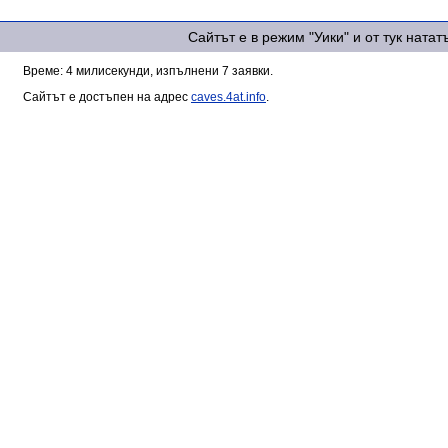
Сайтът е в режим "Уики" и от тук ната
Време: 4 милисекунди, изпълнени 7 заявки.
Сайтът е достъпен на адрес
caves.4at.info
.