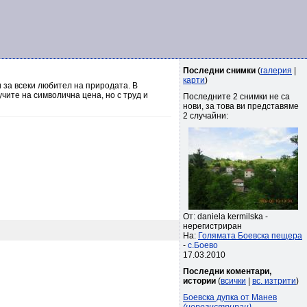
Последни снимки
(
галерия
|
карти
)
 за всеки любител на природата. В
чите на символична цена, но с труд и
Последните 2 снимки не са
нови, за това ви представяме
2 случайни:
От: daniela kermilska -
нерегистриран
На:
Голямата Боевска пещера
-
с.Боево
17.03.2010
Последни коментари,
истории
(
всички
|
вс. изтрити
)
Боевска дупка от Манев