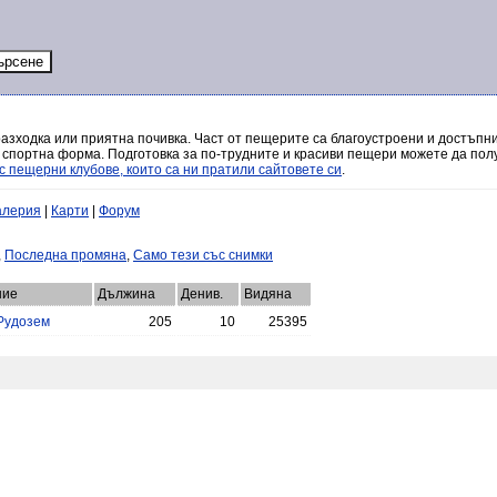
разходка или приятна почивка. Част от пещерите са благоустроени и достъпни
 спортна форма. Подготовка за по-трудните и красиви пещери можете да полу
с пещерни клубове, които са ни пратили сайтовете си
.
алерия
|
Карти
|
Форум
,
Последна промяна
,
Само тези със снимки
ние
Дължина
Денив.
Видяна
Рудозем
205
10
25395