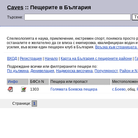
Caves
:: Пещерите в България
Търсене:
Спелеологията е наука, приключение, екстремен спорт, понякога просто 
останалите е желателно да се влиза с екипировка, квалифициран водач и
усилия, във всеки един пещерен клуб в България.
Връзка към страницата 
ВХОД
|
Регистрация
|
Начало
|
Карта на България с пещерните райони
|
Г
Подреждане всички или филтрираните пещери по:
По дължина
,
Денивелация
,
Надморска височина
,
Популярност
,
Район и N
Инфо
БФСп N
Пещера или пропаст
Местоположе
1303
Голямата Боевска пещера
с.Боево
, общ.
Страници:
1