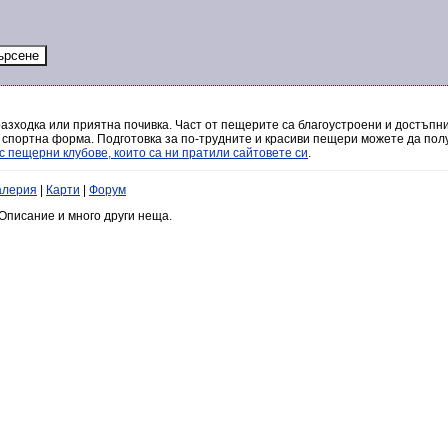
разходка или приятна почивка. Част от пещерите са благоустроени и достъпни
 спортна форма. Подготовка за по-трудните и красиви пещери можете да полу
с пещерни клубове, които са ни пратили сайтовете си
.
алерия
|
Карти
|
Форум
Описание и много други неща.