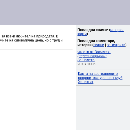
Последни снимки
(
галерия
|
карти
)
 за всеки любител на природата. В
чите на символична цена, но с труд и
Последни коментари,
истории
(
всички
|
вс. изтрити
)
чалето от Василева
(нерегистриран)
За Чалето
20.07.2006
Карта на застрашените
пещери, осигурена от клуб
Хеликтит