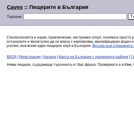
Caves
:: Пещерите в България
Търсене:
Спелеологията е наука, приключение, екстремен спорт, понякога просто 
останалите е желателно да се влиза с екипировка, квалифициран водач и
усилия, във всеки един пещерен клуб в България.
Връзка към страницата 
ВХОД
|
Регистрация
|
Начало
|
Карта на България с пещерните райони
|
Г
Няма пещери, съдържащи търсената от Вас фраза. Проверката е в Име, 