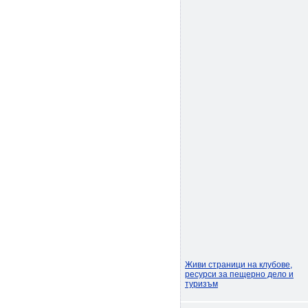
Живи страници на клубове,
ресурси за пещерно дело и
туризъм