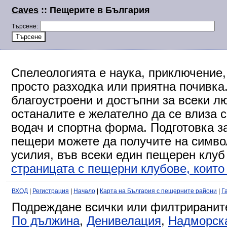
Caves
:: Пещерите в България
Търсене:
Спелеологията е наука, приключение,
просто разходка или приятна почивка
благоустроени и достъпни за всеки л
останалите е желателно да се влиза 
водач и спортна форма. Подготовка за
пещери можете да получите на символ
усилия, във всеки един пещерен клуб
страницата с пещерни клубове, които 
ВХОД
|
Регистрация
|
Начало
|
Карта на България с пещерните райони
|
Г
Подреждане всички или филтриранит
По дължина
,
Денивелация
,
Надморск