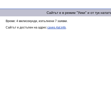
Сайтът е в режим "Уики" и от тук ната
Време: 4 милисекунди, изпълнени 7 заявки.
Сайтът е достъпен на адрес
caves.4at.info
.