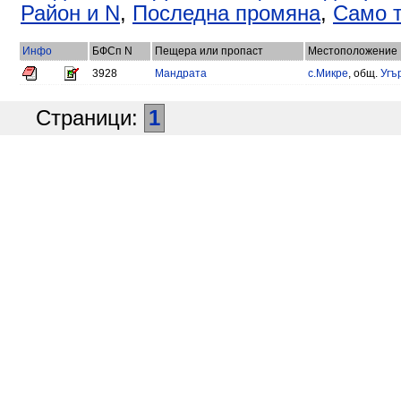
Район и N
,
Последна промяна
,
Само т
Инфо
БФСп N
Пещера или пропаст
Местоположение
3928
Мандрата
с.Микре
, общ.
Угъ
Страници:
1