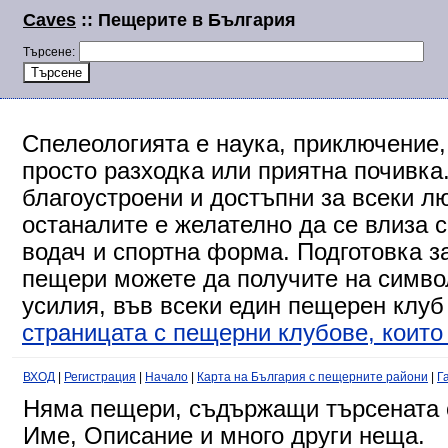
Caves
:: Пещерите в България
Търсене:
Спелеологията е наука, приключение,
просто разходка или приятна почивка
благоустроени и достъпни за всеки л
останалите е желателно да се влиза 
водач и спортна форма. Подготовка за
пещери можете да получите на символ
усилия, във всеки един пещерен клуб
страницата с пещерни клубове, които 
ВХОД
|
Регистрация
|
Начало
|
Карта на България с пещерните райони
|
Г
Няма пещери, съдържащи търсената о
Име, Описание и много други неща.