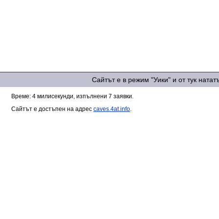
Сайтът е в режим "Уики" и от тук ната
Време: 4 милисекунди, изпълнени 7 заявки.
Сайтът е достъпен на адрес
caves.4at.info
.