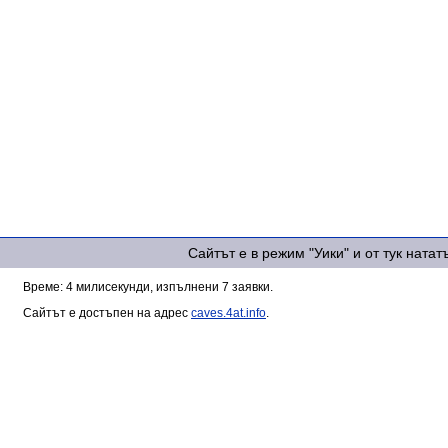
Сайтът е в режим "Уики" и от тук ната
Време: 4 милисекунди, изпълнени 7 заявки.
Сайтът е достъпен на адрес
caves.4at.info
.