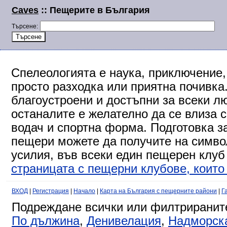
Caves
:: Пещерите в България
Търсене:
Спелеологията е наука, приключение,
просто разходка или приятна почивка
благоустроени и достъпни за всеки л
останалите е желателно да се влиза 
водач и спортна форма. Подготовка за
пещери можете да получите на символ
усилия, във всеки един пещерен клуб
страницата с пещерни клубове, които 
ВХОД
|
Регистрация
|
Начало
|
Карта на България с пещерните райони
|
Г
Подреждане всички или филтриранит
По дължина
,
Денивелация
,
Надморск