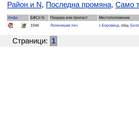
Район и N
,
Последна промяна
,
Само т
Инфо
БФСп N
Пещера или пропаст
Местоположение
3346
Лепенишки печ
с.Боровица
, общ.
Бело
Страници:
1