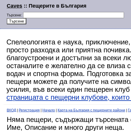
Caves
:: Пещерите в България
Търсене:
Спелеологията е наука, приключение,
просто разходка или приятна почивка
благоустроени и достъпни за всеки л
останалите е желателно да се влиза 
водач и спортна форма. Подготовка за
пещери можете да получите на символ
усилия, във всеки един пещерен клуб
страницата с пещерни клубове, които 
ВХОД
|
Регистрация
|
Начало
|
Карта на България с пещерните райони
|
Г
Няма пещери, съдържащи търсената о
Име, Описание и много други неща.