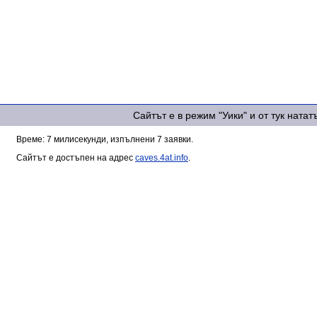
Сайтът е в режим "Уики" и от тук ната
Време: 7 милисекунди, изпълнени 7 заявки.
Сайтът е достъпен на адрес
caves.4at.info
.