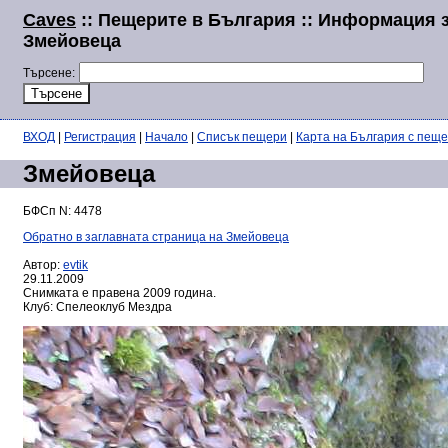
Caves
:: Пещерите в България :: Информация 
Змейовеца
Търсене:
ВХОД
|
Регистрация
|
Начало
|
Списък пещери
|
Карта на България с пещ
Змейовеца
БФСп N: 4478
Обратно в заглавната страница на Змейовеца
Автор:
evtik
29.11.2009
Снимката е правена 2009 година.
Клуб: Спелеоклуб Мездра