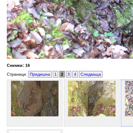
Снимки: 16
Страници:
Предишна
1
2
3
4
Следваща