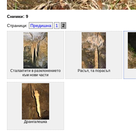
Снимки: 9
Страници:
Предишна
1
2
Сталактити в разклонението
Расъл, та порасъл
към нови части
Дрангалешка