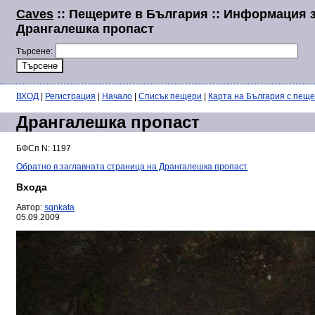
Caves
:: Пещерите в България :: Информация 
Дрангалешка пропаст
Търсене:
ВХОД
|
Регистрация
|
Начало
|
Списък пещери
|
Карта на България с пещ
Дрангалешка пропаст
БФСп N: 1197
Обратно в заглавната страница на Дрангалешка пропаст
Входа
Автор:
sqnkata
05.09.2009