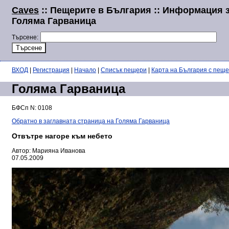
Caves
:: Пещерите в България :: Информация 
Голяма Гарваница
Търсене:
ВХОД
|
Регистрация
|
Начало
|
Списък пещери
|
Карта на България с пещ
Голяма Гарваница
БФСп N: 0108
Обратно в заглавната страница на Голяма Гарваница
Отвътре нагоре към небето
Автор: Марияна Иванова
07.05.2009