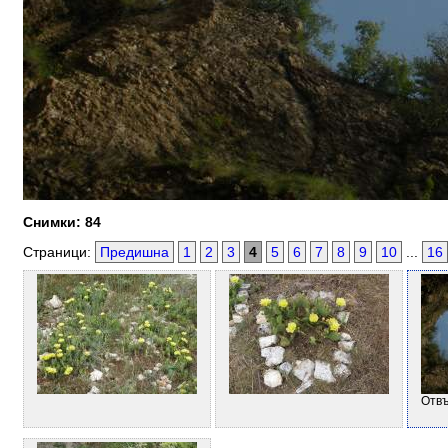
Снимки: 84
Страници:
Предишна
1
2
3
4
5
6
7
8
9
10
...
16
Отвъ