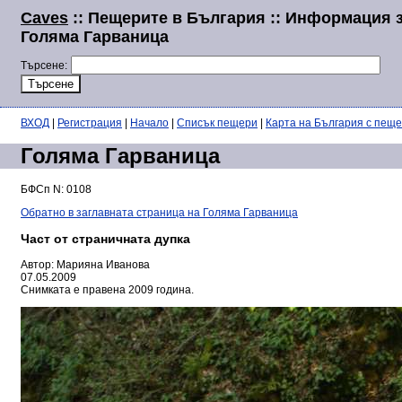
Caves
:: Пещерите в България :: Информация 
Голяма Гарваница
Търсене:
ВХОД
|
Регистрация
|
Начало
|
Списък пещери
|
Карта на България с пещ
Голяма Гарваница
БФСп N: 0108
Обратно в заглавната страница на Голяма Гарваница
Част от страничната дупка
Автор: Марияна Иванова
07.05.2009
Снимката е правена 2009 година.