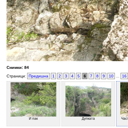
Снимки: 84
Страници:
Предишна
1
2
3
4
5
6
7
8
9
10
...
16
И пак
Дупката
Час