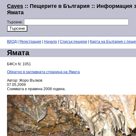
Caves
:: Пещерите в България :: Информация 
Ямата
Търсене:
ВХОД
|
Регистрация
|
Начало
|
Списък пещери
|
Карта на България с пещ
Ямата
БФСп N: 1051
Обратно в заглавната страница на Ямата
Автор: Жоро Вълков
07.05.2009
Снимката е правена 2008 година.