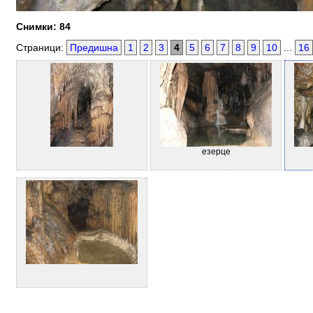
Снимки: 84
Страници:
Предишна
1
2
3
4
5
6
7
8
9
10
...
16
езерце