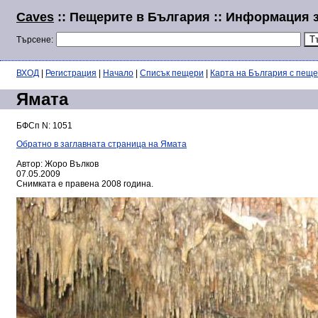
Caves
:: Пещерите в България :: Информация 
Търсене:
ВХОД
|
Регистрация
|
Начало
|
Списък пещери
|
Карта на България с пещ
Ямата
БФСп N: 1051
Обратно в заглавната страница на Ямата
Автор: Жоро Вълков
07.05.2009
Снимката е правена 2008 година.