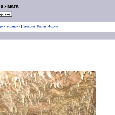
за Ямата
ерните райони
|
Галерия
|
Карти
|
Форум