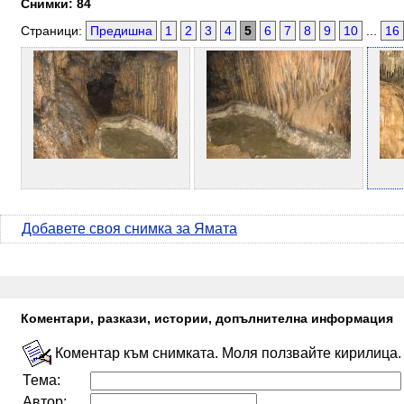
Снимки: 84
Страници:
Предишна
1
2
3
4
5
6
7
8
9
10
...
16
Добавете своя снимка за Ямата
Коментари, разкази, истории, допълнителна информация
Коментар към снимката. Моля ползвайте кирилица.
Тема:
Автор: