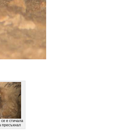
 се е стичала
а пресъхнал