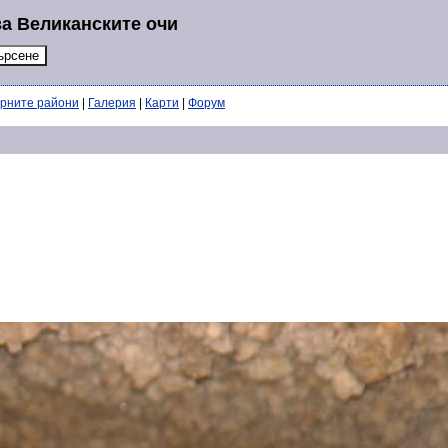
за Великанските очи
ерните райони
|
Галерия
|
Карти
|
Форум