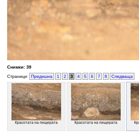
Снимки: 39
Страници:
Предишна
1
2
3
4
5
6
7
8
Следваща
Красотата на пещерата
Красотата на пещерата
Кр