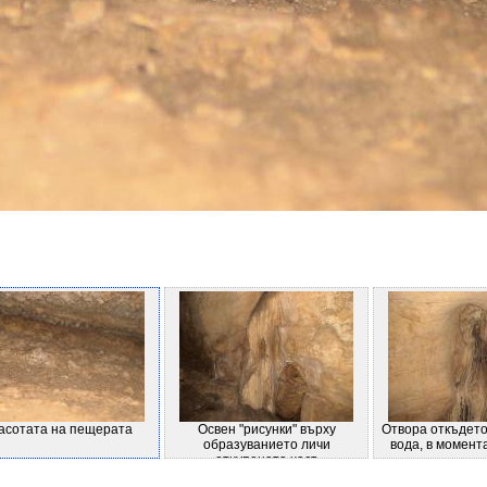
асотата на пещерата
Освен "рисунки" върху
Отвора откъдето
образуванието личи
вода, в момент
отчупената част