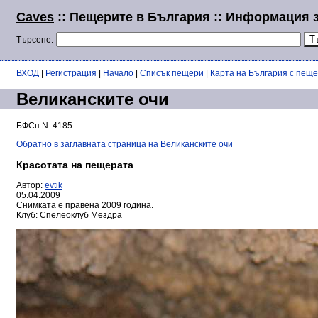
Caves
:: Пещерите в България :: Информация 
Търсене:
ВХОД
|
Регистрация
|
Начало
|
Списък пещери
|
Карта на България с пещ
Великанските очи
БФСп N: 4185
Обратно в заглавната страница на Великанските очи
Красотата на пещерата
Автор:
evtik
05.04.2009
Снимката е правена 2009 година.
Клуб: Спелеоклуб Мездра