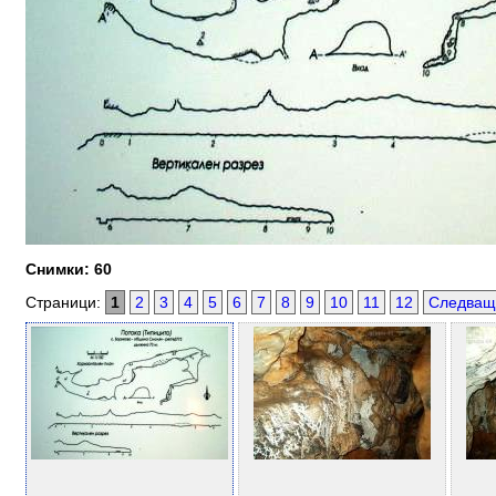
Снимки: 60
Страници:
1
2
3
4
5
6
7
8
9
10
11
12
Следващ