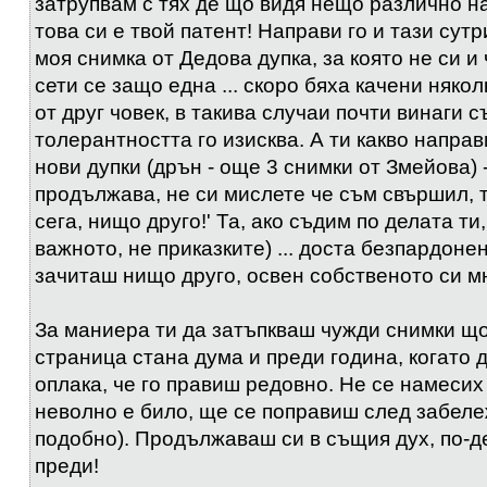
затрупвам с тях де що видя нещо различно на
това си е твой патент! Направи го и тази сут
моя снимка от Дедова дупка, за която не си и
сети се защо една ... скоро бяха качени няко
от друг човек, в такива случаи почти винаги с
толерантността го изисква. А ти какво направи
нови дупки (дрън - още 3 снимки от Змейова) 
продължава, не си мислете че съм свършил, 
сега, нищо друго!' Та, ако съдим по делата ти,
важното, не приказките) ... доста безпардонен
зачиташ нищо друго, освен собственото си м
За маниера ти да затъпкваш чужди снимки що
страница стана дума и преди година, когато 
оплака, че го правиш редовно. Не се намесих 
неволно е било, ще се поправиш след забеле
подобно). Продължаваш си в същия дух, по-д
преди!