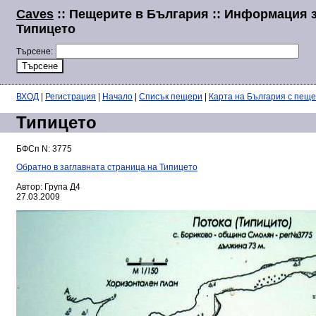
Caves
:: Пещерите в България :: Информация 
Типицето
Търсене:
ВХОД
|
Регистрация
|
Начало
|
Списък пещери
|
Карта на България с пещ
Типицето
БФСп N: 3775
Обратно в заглавната страница на Типицето
Автор: Група Д4
27.03.2009