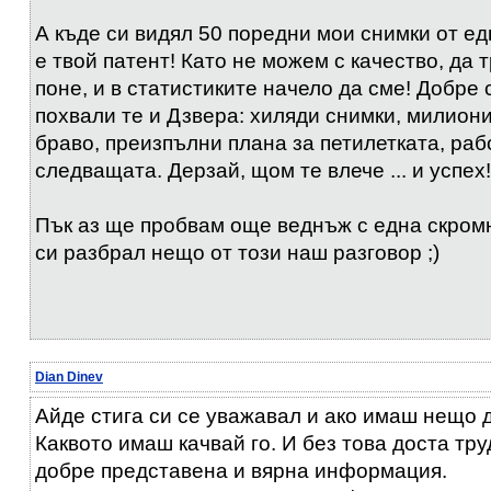
А къде си видял 50 поредни мои снимки от ед
е твой патент! Като не можем с качество, да
поне, и в статистиките начело да сме! Добре 
похвали те и Дзвера: хиляди снимки, милиони
браво, преизпълни плана за петилетката, раб
следващата. Дерзай, щом те влече ... и успех!
Пък аз ще пробвам още веднъж с една скромн
си разбрал нещо от този наш разговор ;)
Dian Dinev
Айде стига си се уважавал и ако имаш нещо 
Каквото имаш качвай го. И без това доста тр
добре представена и вярна информация.