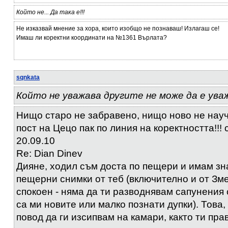
Който не... Да така е!!!
Не изказвай мнение за хора, които изобщо не познаваш! Излагаш се!
Имаш ли коректни координати на №1361 Върлата?
sqnkata
Който не уважава другите не може да е уважа
Нищо старо не забравено, нищо ново не науч
пост на Цецо пак по линия на коректността!!! 
20.09.10
Re: Dian Dinev
Дияне, ходил съм доста по пещери и имам зн
пещерни снимки от теб (включително и от Зм
спокоен - няма да ти разводнявам сапунения
са ми новите или малко познати дупки). Това,
повод да ги изсипвам на камари, както ти пра