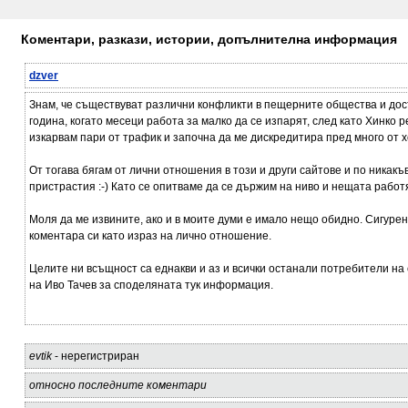
Коментари, разкази, истории, допълнителна информация
dzver
Знам, че съществуват различни конфликти в пещерните общества и дост
година, когато месеци работа за малко да се изпарят, след като Хинко р
изкарвам пари от трафик и започна да ме дискредитира пред много от х
От тогава бягам от лични отношения в този и други сайтове и по никакъ
пристрастия :-) Като се опитваме да се държим на ниво и нещата работя
Моля да ме извините, ако и в моите думи е имало нещо обидно. Сигурен
коментара си като израз на лично отношение.
Целите ни всъщност са еднакви и аз и всички останали потребители на 
на Иво Тачев за споделяната тук информация.
evtik
- нерегистриран
относно последните коментари