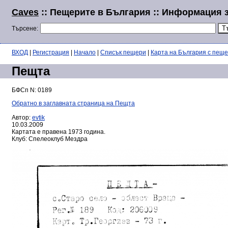
Caves
:: Пещерите в България :: Информация 
Търсене:
ВХОД
|
Регистрация
|
Начало
|
Списък пещери
|
Карта на България с пещ
Пещта
БФСп N: 0189
Обратно в заглавната страница на Пещта
Автор:
evtik
10.03.2009
Картата е правена 1973 година.
Клуб: Спелеоклуб Мездра