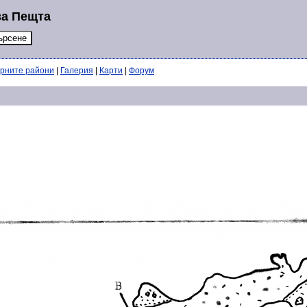
за Пещта
ерните райони
|
Галерия
|
Карти
|
Форум