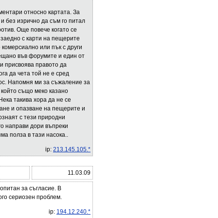
ментари относно картата. За
и без изрично да съм го питал
отив. Още повече когато се
 заедно с карти на пещерите
 комерсиално или пък с други
рещано във форумите и един от
си присвоява правото да
га да чета той не е сред
рос. Напомня ми за съжаление за
и който също меко казано
Нека такива хора да не се
ване и опазване на пещерите и
ознаят с тези природни
го направи дори въпреки
а полза в тази насока..
ip:
213.145.105.*
11.03.09
опитан за съгласие. В
ного сериозен проблем.
ip:
194.12.240.*