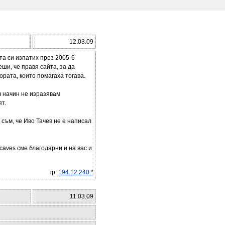
12.03.09
а си изпатих през 2005-6
еши, че правя сайта, за да
ората, които помагаха тогава.
в начин не изразявам
т.
 съм, че Иво Тачев не е написал
caves сме благодарни и на вас и
ip:
194.12.240.*
11.03.09