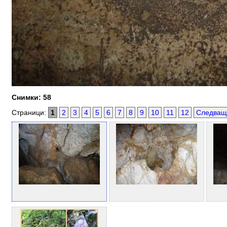
Снимки: 58
Страници:
1
2
3
4
5
6
7
8
9
10
11
12
Следващ