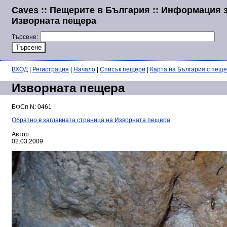
Caves
:: Пещерите в България :: Информация 
Изворната пещера
Търсене:
ВХОД
|
Регистрация
|
Начало
|
Списък пещери
|
Карта на България с пещ
Изворната пещера
БФСп N: 0461
Обратно в заглавната страница на Изворната пещера
Автор:
02.03.2009