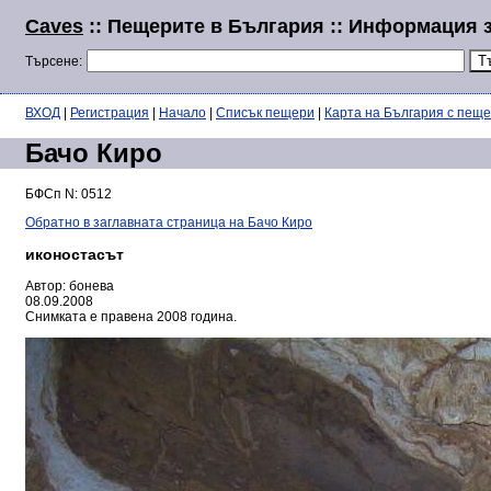
Caves
:: Пещерите в България :: Информация 
Търсене:
ВХОД
|
Регистрация
|
Начало
|
Списък пещери
|
Карта на България с пещ
Бачо Киро
БФСп N: 0512
Обратно в заглавната страница на Бачо Киро
иконостасът
Автор: бонева
08.09.2008
Снимката е правена 2008 година.