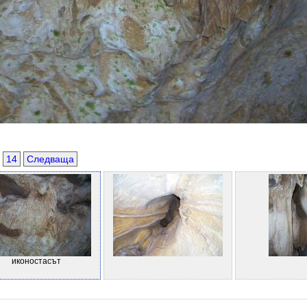
14
Следваща
иконостасът