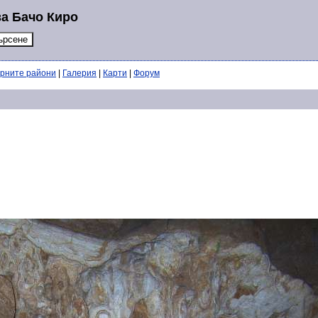
за Бачо Киро
ерните райони
|
Галерия
|
Карти
|
Форум