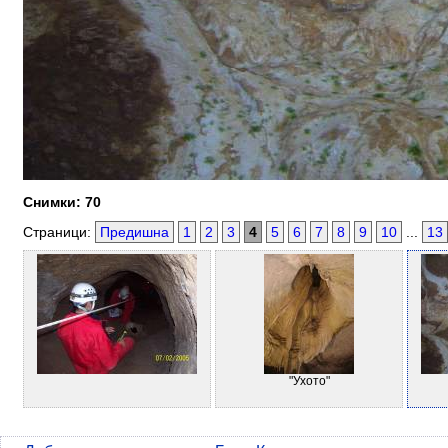
Снимки: 70
Страници:
Предишна
1
2
3
4
5
6
7
8
9
10
...
13
"Ухото"