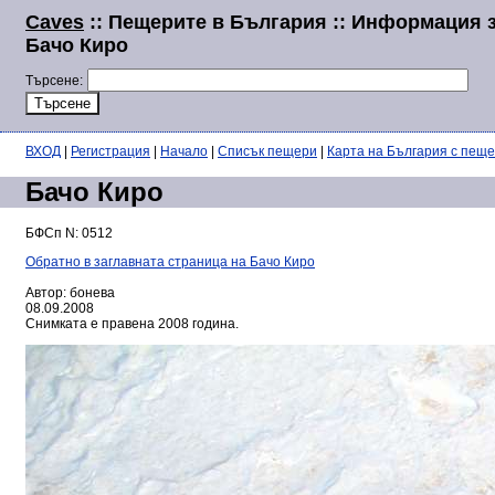
Caves
:: Пещерите в България :: Информация 
Бачо Киро
Търсене:
ВХОД
|
Регистрация
|
Начало
|
Списък пещери
|
Карта на България с пещ
Бачо Киро
БФСп N: 0512
Обратно в заглавната страница на Бачо Киро
Автор: бонева
08.09.2008
Снимката е правена 2008 година.