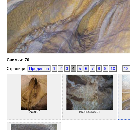
Снимки: 70
Страници:
Предишна
1
2
3
4
5
6
7
8
9
10
...
13
"Ухото"
иконостасът