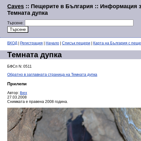
Caves
:: Пещерите в България :: Информация 
Темната дупка
Търсене:
ВХОД
|
Регистрация
|
Начало
|
Списък пещери
|
Карта на България с пещ
Темната дупка
БФСп N: 0511
Обратно в заглавната страница на Темната дупка
Прилепи
Автор:
Ibex
27.03.2008
Снимката е правена 2008 година.