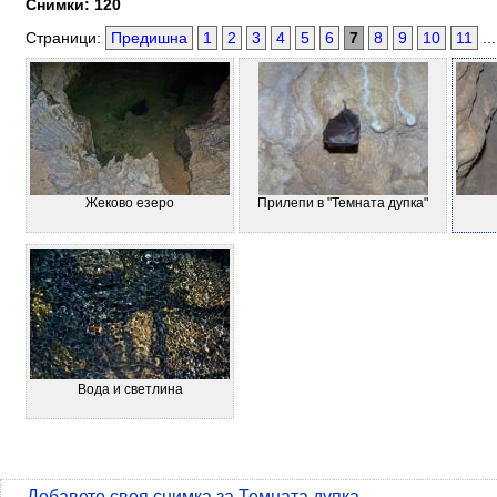
Снимки: 120
Страници:
Предишна
1
2
3
4
5
6
7
8
9
10
11
..
Жеково езеро
Прилепи в "Темната дупка"
Вода и светлина
Добавете своя снимка за Темната дупка