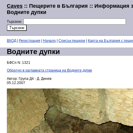
Caves
:: Пещерите в България :: Информация 
Водните дупки
Търсене:
ВХОД
|
Регистрация
|
Начало
|
Списък пещери
|
Карта на България с пещ
Водните дупки
БФСп N: 1321
Обратно в заглавната страница на Водните дупки
Автор: Група Д4 - Д. Динев
05.12.2007