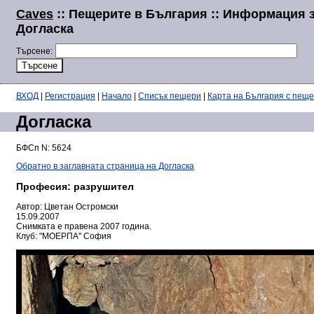
Caves
:: Пещерите в България :: Информация 
Догласка
Търсене:
ВХОД
|
Регистрация
|
Начало
|
Списък пещери
|
Карта на България с пещ
Догласка
БФСп N: 5624
Обратно в заглавната страница на Догласка
Професия: разрушител
Автор: Цветан Остромски
15.09.2007
Снимката е правена 2007 година.
Клуб: "МОЕРПА" София