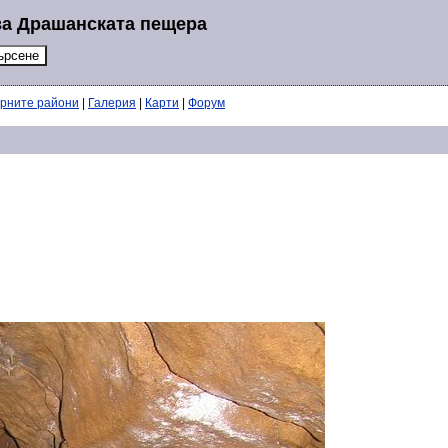
за Драшанската пещера
ерните райони
|
Галерия
|
Карти
|
Форум