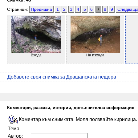
Снимки: 45
Страници:
Предишна
1
2
3
4
5
6
7
8
9
Следващ
Входа
На изхода
Добавете своя снимка за Драшанската пещера
Коментари, разкази, истории, допълнителна информация
Коментар към снимката. Моля ползвайте кирилица.
Тема:
Автор: