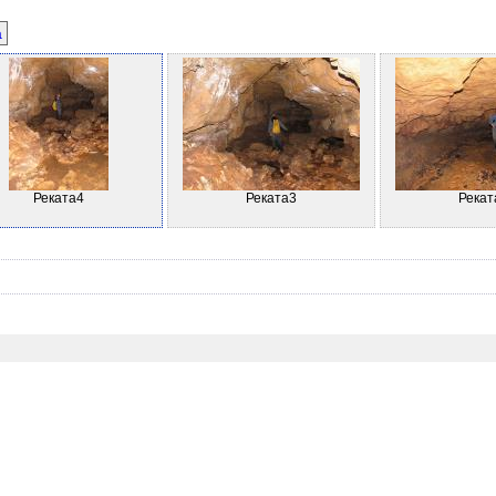
а
Реката4
Реката3
Рекат