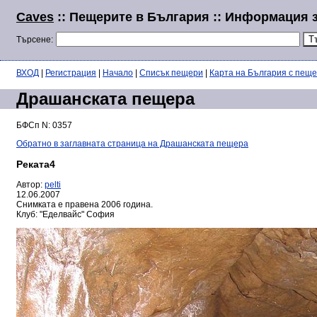
Caves
:: Пещерите в България :: Информация 
Търсене:
ВХОД
|
Регистрация
|
Начало
|
Списък пещери
|
Карта на България с пещ
Драшанската пещера
БФСп N: 0357
Обратно в заглавната страница на Драшанската пещера
Реката4
Автор:
pelti
12.06.2007
Снимката е правена 2006 година.
Клуб: "Еделвайс" София