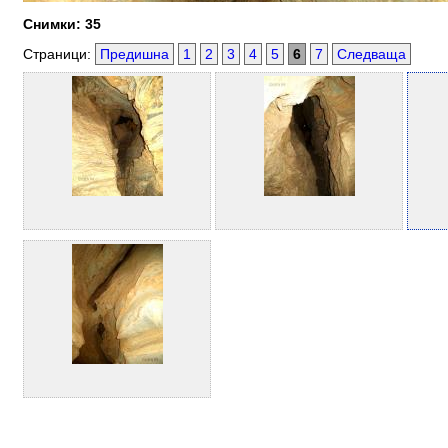
Снимки: 35
Страници:
Предишна
1
2
3
4
5
6
7
Следваща