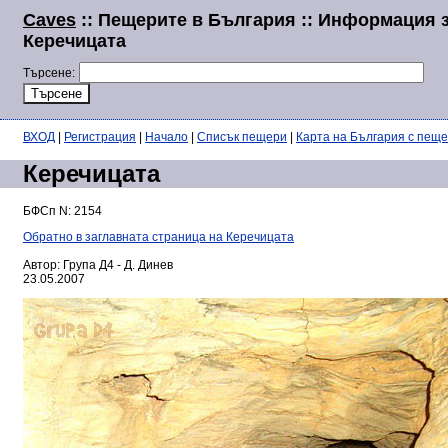
Caves
:: Пещерите в България :: Информация 
Керечицата
Търсене:
ВХОД
|
Регистрация
|
Начало
|
Списък пещери
|
Карта на България с пещ
Керечицата
БФСп N: 2154
Обратно в заглавната страница на Керечицата
Автор: Група Д4 - Д. Динев
23.05.2007