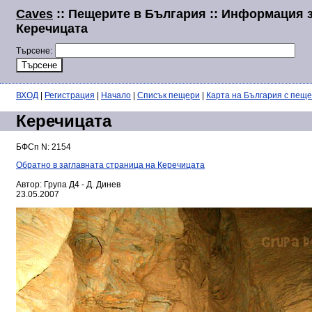
Caves
:: Пещерите в България :: Информация 
Керечицата
Търсене:
ВХОД
|
Регистрация
|
Начало
|
Списък пещери
|
Карта на България с пещ
Керечицата
БФСп N: 2154
Обратно в заглавната страница на Керечицата
Автор: Група Д4 - Д. Динев
23.05.2007