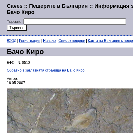
Caves
:: Пещерите в България :: Информация 
Бачо Киро
Търсене:
ВХОД
|
Регистрация
|
Начало
|
Списък пещери
|
Карта на България с пещ
Бачо Киро
БФСп N: 0512
Обратно в заглавната страница на Бачо Киро
Автор:
16.05.2007