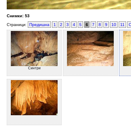
Снимки: 53
Страници:
Предишна
1
2
3
4
5
6
7
8
9
10
11
Синтри