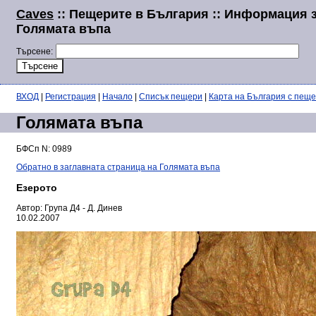
Caves
:: Пещерите в България :: Информация 
Голямата въпа
Търсене:
ВХОД
|
Регистрация
|
Начало
|
Списък пещери
|
Карта на България с пещ
Голямата въпа
БФСп N: 0989
Обратно в заглавната страница на Голямата въпа
Езерото
Автор: Група Д4 - Д. Динев
10.02.2007