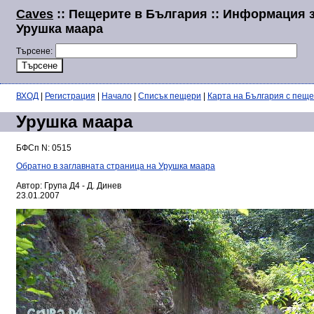
Caves
:: Пещерите в България :: Информация 
Урушка маара
Търсене:
ВХОД
|
Регистрация
|
Начало
|
Списък пещери
|
Карта на България с пещ
Урушка маара
БФСп N: 0515
Обратно в заглавната страница на Урушка маара
Автор: Група Д4 - Д. Динев
23.01.2007