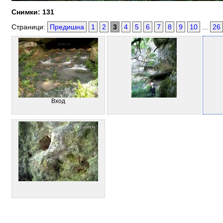
Снимки: 131
Страници:
Предишна
1
2
3
4
5
6
7
8
9
10
...
26
Вход