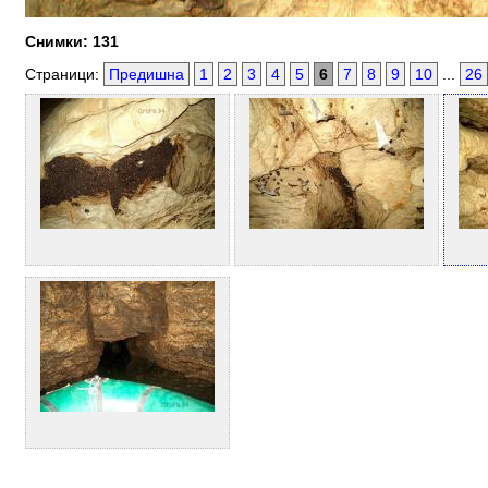
Снимки: 131
Страници:
Предишна
1
2
3
4
5
6
7
8
9
10
...
26