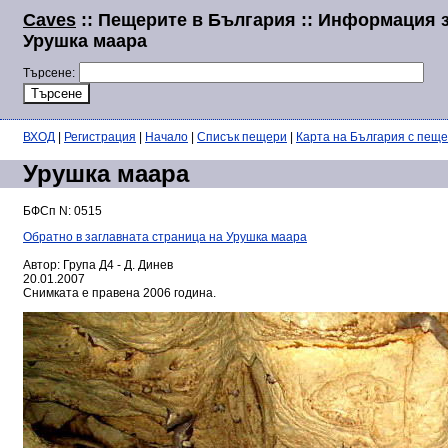
Caves
:: Пещерите в България :: Информация 
Урушка маара
Търсене:
ВХОД
|
Регистрация
|
Начало
|
Списък пещери
|
Карта на България с пещ
Урушка маара
БФСп N: 0515
Обратно в заглавната страница на Урушка маара
Автор: Група Д4 - Д. Динев
20.01.2007
Снимката е правена 2006 година.